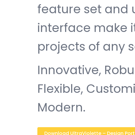
giriş
Atlasbet
Atlasbet
feature set and 
giriş
Atlasbet
Atlasbet
giriş
romabet
romabet
interface make i
giriş
norabahis
norabahis
giriş
enbet
enbet
giriş
amgbahis
amgbahis
projects of any s
giriş
pokerklas
pokerklas
giriş
betzula
betzula
giriş
bahiscasino
bahiscasino
Innovative, Robus
giriş
avrupabet
avrupabet
giriş
alobet
alobet
Flexible, Customi
giriş
restbet
restbet
giriş
Kalebet
Kalebet
giriş
Betbigo
Betbigo
Modern.
giriş
Teosbet
Teosbet
giriş
Amgbahis
Amgbahis
giriş
Royalbet
Royalbet
giriş
Jokerbet
Jokerbet
Download UltraViolette – Design Portf.