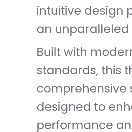
giriş
bahiscasino
bahiscasino
intuitive design 
giriş
romabet
romabet
giriş
norabahis
norabahis
an unparalleled 
giriş
enbet
enbet
giriş
amgbahis
amgbahis
giriş
pokerklas
pokerklas
Built with mode
giriş
betzula
betzula
giriş
bahiscasino
bahiscasino
giriş
avrupabet
avrupabet
standards, this 
giriş
alobet
alobet
giriş
restbet
restbet
comprehensive s
giriş
Betbigo
Betbigo
giriş
Kalebet
Kalebet
giriş
Amgbahis
Amgbahis
designed to enh
giriş
Royalbet
Royalbet
giriş
Teosbet
Teosbet
performance and
giriş
Jokerbet
Jokerbet
giriş
Vegabet
Vegabet