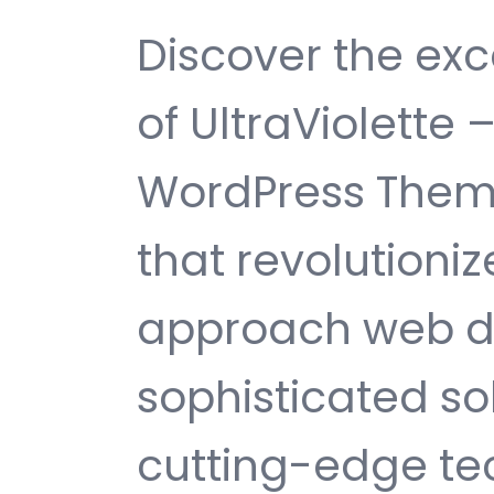
giriş
Amgbahis
Amgbahis
Discover the exc
giriş
Romabet
Romabet
giriş
Grandpashabet
Grandpashabet
giriş
Marsbahis
Marsbahis
of UltraViolette 
giriş
pulibet
giriş
pulibet
WordPress Them
giriş
pusulabet
giriş
pusulabet
giriş
Cratosroyalbet
that revolutioni
giriş
Cratosroyalbet
giriş
Grandpashabet
Grandpashabet
approach web d
giriş
Grandpashabet
giriş
biabet
giriş
betplay
sophisticated s
giriş
jasminbet
giriş
dedebet
cutting-edge te
giriş
https://kaystudio.net
https://kaystudio.net
giriş
holiganbet
holiganbet