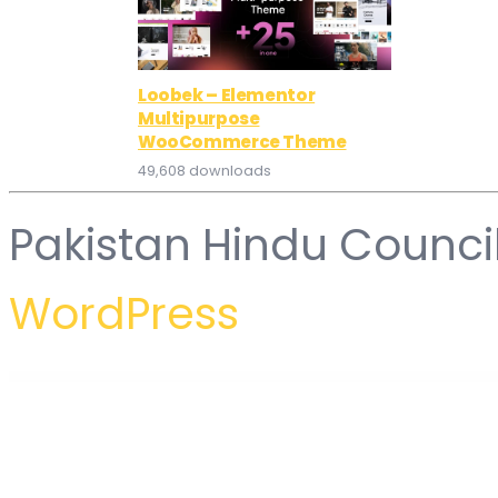
giriş
betzula
giriş
bahiscasino
giriş
avrupabet
avrupabet
giriş
alobet
alobet
Loobek – Elementor
Multipurpose
giriş
restbet
restbet
WooCommerce Theme
giriş
http://mikefreemanministries.com/
49,608 downloads
giriş
https://tr.romabet-
sanal-
Pakistan Hindu Counci
orjinal1.vip/
https://plan-
reprise-
activite.com/
https://plan-
WordPress
reprise-
activite.com/
giriş
https://tr.betplay-
WordPress Hub
Alaya – Coworking Space Elementor Template Kit
Albertino – Laboratory WordPress Theme
Album Gallery – Ultimate WordPress Photo Gallery Plugin
AlbumsList v3.2 | Gallery Module for Gmedia plugin
Alchemists
sanal-
orjinal.vip/
https://dentalcaremichalin.pl/
giriş
https://tr.editorbet-
sanal-