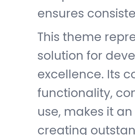
giriş
amgbahis
amgbahis
giriş
alobet
ensures consisten
giriş
restbet
restbet
giriş
norabahis
giriş
Kalebet
Kalebet
This theme repre
giriş
Netbahis
Netbahis
giriş
Teosbet
Teosbet
solution for de
giriş
grandbetting
grandbetting
giriş
Amgbahis
Amgbahis
giriş
Romabet
Romabet
excellence. Its
giriş
Teosbet
Teosbet
giriş
Betplay
Betplay
functionality, c
giriş
Enjoybet
Enjoybet
giriş
Editorbet
Editorbet
giriş
Vegabet
Vegabet
use, makes it an 
giriş
Sonbahis
Sonbahis
giriş
aresbet
aresbet
aresbet
creating outsta
giriş
aresbet