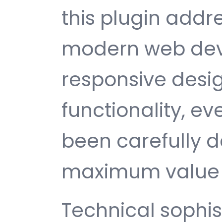
giriş
bahiscasino
bahiscasino
this plugin addr
giriş
romabet
romabet
giriş
norabahis
norabahis
modern web dev
giriş
enbet
enbet
giriş
amgbahis
amgbahis
responsive desi
giriş
pokerklas
pokerklas
giriş
betzula
betzula
giriş
bahiscasino
bahiscasino
functionality, e
giriş
avrupabet
avrupabet
giriş
alobet
alobet
been carefully d
giriş
restbet
restbet
giriş
Betbigo
Betbigo
giriş
Kalebet
Kalebet
maximum value 
giriş
Amgbahis
Amgbahis
giriş
Royalbet
Royalbet
giriş
Teosbet
Teosbet
Technical sophist
giriş
Jokerbet
Jokerbet
giriş
Vegabet
Vegabet