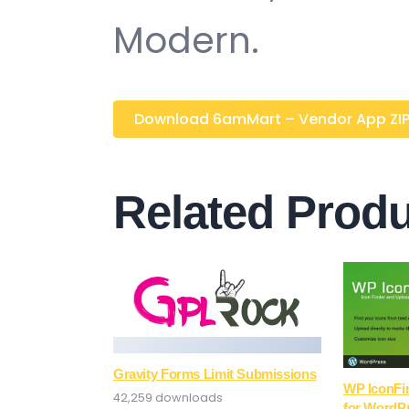
giriş
amgbahis
amgbahis
giriş
alobet
Modern.
giriş
restbet
restbet
giriş
norabahis
giriş
Kalebet
Kalebet
giriş
Netbahis
Netbahis
Download 6amMart – Vendor App ZI
giriş
Teosbet
Teosbet
giriş
grandbetting
grandbetting
giriş
Amgbahis
Amgbahis
Related Prod
giriş
Romabet
Romabet
giriş
Teosbet
Teosbet
giriş
Betplay
Betplay
giriş
Enjoybet
Enjoybet
giriş
Editorbet
Editorbet
giriş
Vegabet
Vegabet
giriş
Sonbahis
Sonbahis
giriş
aresbet
aresbet
aresbet
Gravity Forms Limit Submissions
giriş
aresbet
WP IconFin
42,259 downloads
for WordP