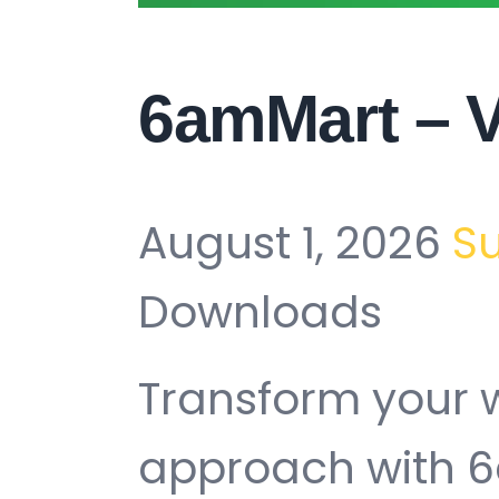
giriş
alobet
alobet
giriş
hiltonbet
hiltonbet
giriş
imajbet
imajbet
6amMart – 
giriş
kulisbet
kulisbet
giriş
jokerbet
giriş
pulibet
giriş
pulibet
giriş
pusulabet
August 1, 2026
S
giriş
pusulabet
giriş
Cratosroyalbet
Downloads
giriş
Cratosroyalbet
giriş
Grandpashabet
giriş
Grandpashabet
giriş
biabet
Transform your
giriş
betplay
giriş
jasminbet
approach with 
giriş
Festwin
Festwin
giriş
Restbet
Restbet