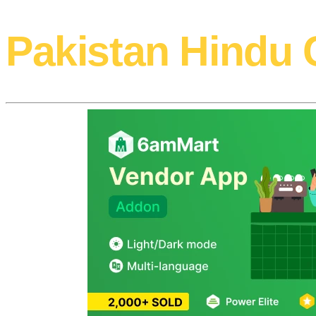
giriş
norabahis
norabahis
norabahis
giriş
Ultrabet
Ultrabet
Pakistan Hindu 
giriş
Sonbahis
Sonbahis
giriş
Enjoybet
Enjoybet
giriş
Norabahis
Norabahis
giriş
Amgbahis
Amgbahis
giriş
Pokerklas
Pokerklas
giriş
Masterbetting
Masterbetting
giriş
Betgar
Betgar
giriş
Romabet
Romabet
giriş
Marsbahis
Marsbahis
giriş
Atmbahis
Atmbahis
giriş
Meritking
Meritking
giriş
betnis
giriş
efesbet
efesbet
giriş
marsbahis
giriş
holiganbet
holiganbet
giriş
maksibet
maksibet