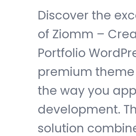
giriş
Amgbahis
Amgbahis
Discover the exc
giriş
Romabet
Romabet
giriş
Grandpashabet
Grandpashabet
giriş
Marsbahis
Marsbahis
of Ziomm – Crea
giriş
pulibet
giriş
pulibet
Portfolio WordPr
giriş
pusulabet
giriş
pusulabet
giriş
Cratosroyalbet
premium theme t
giriş
Cratosroyalbet
giriş
Grandpashabet
Grandpashabet
the way you ap
giriş
Grandpashabet
giriş
biabet
giriş
betplay
development. Th
giriş
jasminbet
giriş
dedebet
solution combin
giriş
https://kaystudio.net
https://kaystudio.net
giriş
holiganbet
holiganbet