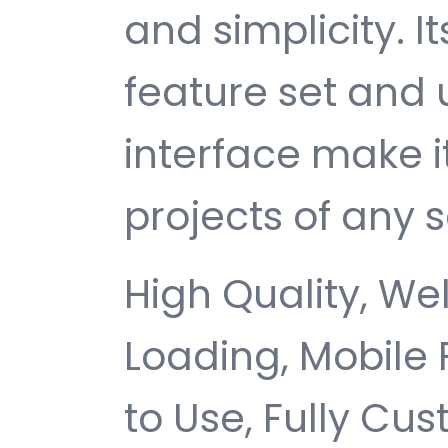
giriş
Atlasbet
Atlasbet
and simplicity. 
giriş
Atlasbet
Atlasbet
giriş
romabet
romabet
feature set and 
giriş
norabahis
norabahis
giriş
enbet
enbet
giriş
amgbahis
amgbahis
interface make i
giriş
pokerklas
pokerklas
giriş
betzula
betzula
projects of any s
giriş
bahiscasino
bahiscasino
giriş
avrupabet
avrupabet
giriş
alobet
alobet
High Quality, We
giriş
restbet
restbet
giriş
Kalebet
Kalebet
giriş
Betbigo
Betbigo
Loading, Mobile 
giriş
Teosbet
Teosbet
giriş
Amgbahis
Amgbahis
to Use, Fully Cu
giriş
Royalbet
Royalbet
giriş
Jokerbet
Jokerbet