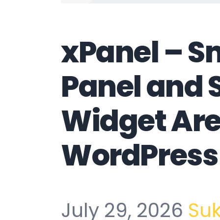
giriş
alobet
alobet
giriş
hiltonbet
hiltonbet
giriş
imajbet
imajbet
xPanel – S
giriş
kulisbet
kulisbet
giriş
jokerbet
giriş
pulibet
Panel and 
giriş
pulibet
giriş
pusulabet
giriş
pusulabet
Widget Are
giriş
Cratosroyalbet
giriş
Cratosroyalbet
WordPress
giriş
Grandpashabet
giriş
Grandpashabet
giriş
biabet
giriş
betplay
giriş
jasminbet
July 29, 2026
Su
giriş
Festwin
Festwin
giriş
Restbet
Restbet