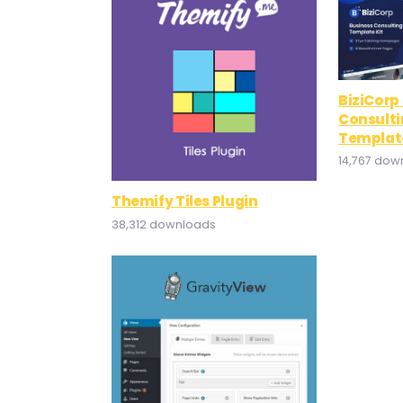
giriş
Vegabet
Vegabet
giriş
Betzula
Betzula
giriş
Meybet
Meybet
giriş
Kalebet
Kalebet
giriş
Betbigo
Betbigo
BiziCorp
giriş
Teosbet
Teosbet
Consulti
Template
giriş
Vegabet
Vegabet
14,767 dow
giriş
Restbet
Themify Tiles Plugin
Restbet
38,312 downloads
giriş
Betplay
Betplay
giriş
Efesbet
Efesbet
giriş
Enjoybet
giriş
romabet
romabet
giriş
norabahis
norabahis
giriş
enbet
enbet
giriş
pulibet
giriş
pokerklas
pokerklas