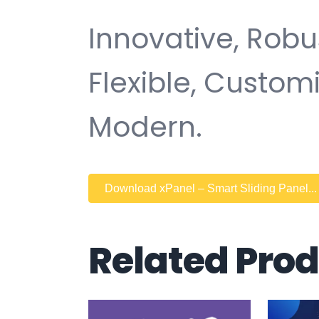
giriş
Atlasbet
Atlasbet
giriş
Atlasbet
Atlasbet
Innovative, Robus
giriş
romabet
romabet
giriş
norabahis
norabahis
Flexible, Customi
giriş
enbet
enbet
giriş
amgbahis
amgbahis
giriş
pokerklas
pokerklas
Modern.
giriş
betzula
betzula
giriş
bahiscasino
bahiscasino
giriş
avrupabet
avrupabet
giriş
alobet
alobet
Download xPanel – Smart Sliding Panel...
giriş
restbet
restbet
giriş
Kalebet
Kalebet
giriş
Betbigo
Betbigo
Related Pro
giriş
Teosbet
Teosbet
giriş
Amgbahis
Amgbahis
giriş
Royalbet
Royalbet
giriş
Jokerbet
Jokerbet