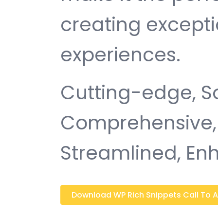
giriş
amgbahis
amgbahis
giriş
alobet
creating except
giriş
restbet
restbet
giriş
norabahis
experiences.
giriş
Kalebet
Kalebet
giriş
Netbahis
Netbahis
giriş
Teosbet
Teosbet
Cutting-edge, So
giriş
grandbetting
grandbetting
giriş
Amgbahis
Amgbahis
giriş
Romabet
Romabet
Comprehensive, I
giriş
Teosbet
Teosbet
giriş
Betplay
Betplay
Streamlined, Enh
giriş
Enjoybet
Enjoybet
giriş
Editorbet
Editorbet
giriş
Vegabet
Vegabet
giriş
Sonbahis
Sonbahis
Download WP Rich Snippets Call To Act
giriş
aresbet
aresbet
aresbet
giriş
aresbet