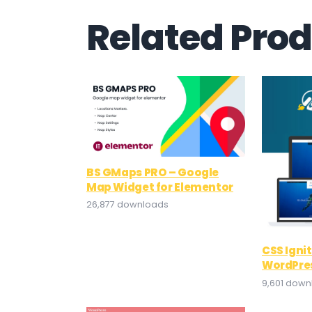
giriş
Atlasbet
Atlasbet
Related Pro
giriş
Atlasbet
Atlasbet
giriş
romabet
romabet
giriş
norabahis
norabahis
giriş
enbet
enbet
giriş
amgbahis
amgbahis
giriş
pokerklas
pokerklas
giriş
betzula
betzula
giriş
bahiscasino
bahiscasino
giriş
avrupabet
avrupabet
BS GMaps PRO – Google
giriş
alobet
alobet
Map Widget for Elementor
giriş
restbet
restbet
26,877 downloads
giriş
Kalebet
Kalebet
giriş
Betbigo
Betbigo
giriş
Teosbet
Teosbet
CSS Igni
giriş
Amgbahis
Amgbahis
WordPre
giriş
Royalbet
Royalbet
9,601 down
giriş
Jokerbet
Jokerbet