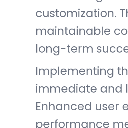
giriş
Betbigo
Betbigo
customization. T
giriş
Kalebet
Kalebet
giriş
Teosbet
Teosbet
maintainable c
giriş
Amgbahis
Amgbahis
giriş
Royalbet
Royalbet
giriş
Jokerbet
Jokerbet
long-term succe
giriş
Zulabet
Zulabet
giriş
Matbet
Matbet
giriş
Pusulabet
Pusulabet
Implementing thi
giriş
Meybet
Meybet
giriş
romabet
romabet
immediate and l
giriş
norabahis
norabahis
giriş
enbet
enbet
giriş
bahiscasino
bahiscasino
Enhanced user e
giriş
pokerklas
giriş
betzula
betzula
performance met
giriş
amgbahis