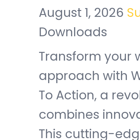
giriş
Amgbahis
Amgbahis
August 1, 2026
S
giriş
Romabet
Romabet
giriş
Grandpashabet
Grandpashabet
Downloads
giriş
Marsbahis
Marsbahis
giriş
pulibet
giriş
pulibet
Transform your
giriş
pusulabet
giriş
pusulabet
giriş
Cratosroyalbet
approach with W
giriş
Cratosroyalbet
giriş
Grandpashabet
Grandpashabet
To Action, a revo
giriş
Grandpashabet
giriş
biabet
giriş
betplay
combines innovati
giriş
jasminbet
giriş
dedebet
This cutting-edg
giriş
https://kaystudio.net
https://kaystudio.net
giriş
holiganbet
holiganbet