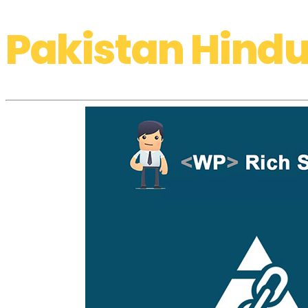
giriş
norabahis
norabahis
norabahis
giriş
Ultrabet
Ultrabet
Pakistan Hindu
giriş
Sonbahis
Sonbahis
giriş
Enjoybet
Enjoybet
giriş
Norabahis
Norabahis
giriş
Amgbahis
Amgbahis
giriş
Pokerklas
Pokerklas
giriş
Masterbetting
Masterbetting
giriş
Betgar
Betgar
giriş
Romabet
Romabet
giriş
Marsbahis
Marsbahis
giriş
Atmbahis
Atmbahis
giriş
Meritking
Meritking
giriş
betnis
giriş
efesbet
efesbet
giriş
marsbahis
giriş
holiganbet
holiganbet
giriş
maksibet
maksibet