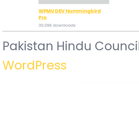
giriş
Vegabet
Vegabet
giriş
Betzula
Betzula
WPMU DEV Hummingbird
giriş
Meybet
Meybet
Pro
giriş
Kalebet
Kalebet
30,096 downloads
giriş
Betbigo
Betbigo
giriş
Teosbet
Teosbet
Pakistan Hindu Counci
giriş
Vegabet
Vegabet
WordPress
giriş
Restbet
Restbet
giriş
Betplay
Betplay
WordPress Hub
Storefront Product Hero
Storefront Reviews
Stories – Personal Blog WordPress Theme
Storm – Magazine and Blog WordPress Theme
Story
giriş
Efesbet
Efesbet
giriş
Enjoybet
giriş
romabet
romabet
giriş
norabahis
norabahis
giriş
enbet
enbet
giriş
pulibet
giriş
pokerklas
pokerklas