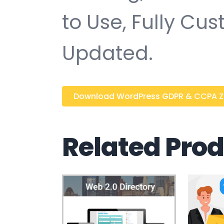
giriş
amgbahis
amgbahis
giriş
alobet
to Use, Fully Cu
giriş
restbet
restbet
giriş
norabahis
Updated.
giriş
Kalebet
Kalebet
giriş
Netbahis
Netbahis
giriş
Teosbet
Teosbet
giriş
grandbetting
grandbetting
Download WordPress GDPR & CCPA Z
giriş
Amgbahis
Amgbahis
giriş
Romabet
Romabet
giriş
Teosbet
Teosbet
Related Pro
giriş
Betplay
Betplay
giriş
Enjoybet
Enjoybet
giriş
Editorbet
Editorbet
giriş
Vegabet
Vegabet
giriş
Sonbahis
Sonbahis
giriş
aresbet
aresbet
aresbet
giriş
aresbet