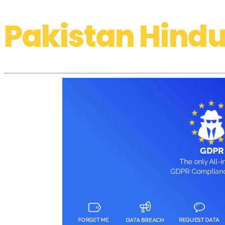
giriş
norabahis
norabahis
norabahis
giriş
Ultrabet
Ultrabet
Pakistan Hindu
giriş
Sonbahis
Sonbahis
giriş
Enjoybet
Enjoybet
giriş
Norabahis
Norabahis
giriş
Amgbahis
Amgbahis
giriş
Pokerklas
Pokerklas
giriş
Masterbetting
Masterbetting
giriş
Betgar
Betgar
giriş
Romabet
Romabet
giriş
Marsbahis
Marsbahis
giriş
Atmbahis
Atmbahis
giriş
Meritking
Meritking
giriş
betnis
giriş
efesbet
efesbet
giriş
marsbahis
giriş
holiganbet
holiganbet
giriş
maksibet
maksibet