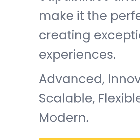
make it the perf
creating except
experiences.
Advanced, Innovat
Scalable, Flexible
Modern.