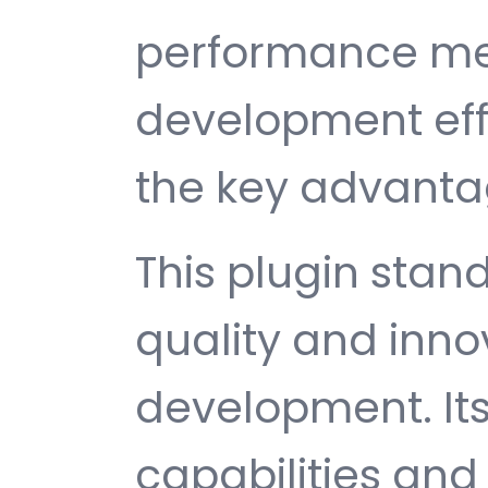
giriş
interbahis
meritking
meritking
giriş
meritking
performance met
development ef
the key advantag
This plugin stan
quality and inno
development. It
capabilities and