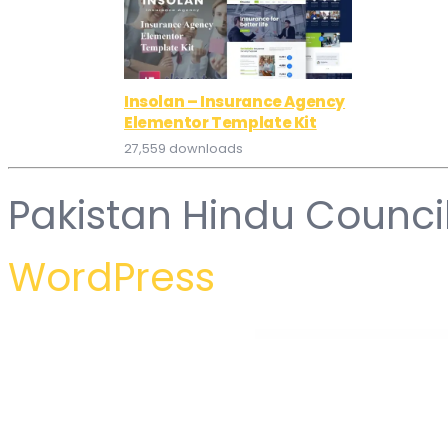
Insolan – Insurance Agency
Elementor Template Kit
27,559 downloads
Pakistan Hindu Counci
WordPress
WordPress Hub
Tokyo – Personal Portfolio WordPress Theme
Tolarcek – A Bitcoin & CryptoCurrency WordPress Blog Theme
Tolkio - AI Virtual Assistance App Elementor Template Kit
Tolkio 