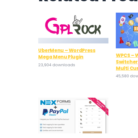
giriş
Atlasbet
Atlasbet
giriş
Atlasbet
Atlasbet
giriş
romabet
romabet
giriş
norabahis
norabahis
giriş
enbet
enbet
giriş
amgbahis
amgbahis
giriş
pokerklas
pokerklas
UberMenu – WordPress
giriş
betzula
betzula
WPCS – 
Mega Menu Plugin
Switcher
giriş
bahiscasino
bahiscasino
23,904 downloads
Multi Cu
giriş
avrupabet
avrupabet
45,580 do
giriş
alobet
alobet
giriş
restbet
restbet
giriş
Kalebet
Kalebet
giriş
Betbigo
Betbigo
giriş
Teosbet
Teosbet
giriş
Amgbahis
Amgbahis
giriş
Royalbet
Royalbet
giriş
Jokerbet
Jokerbet