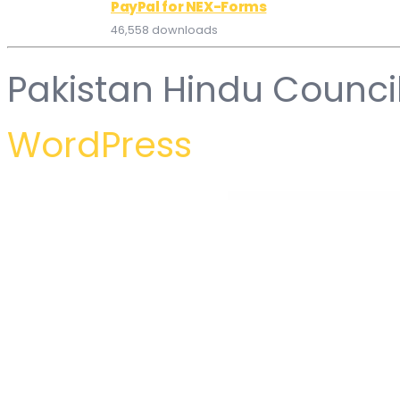
giriş
Vegabet
Vegabet
PayPal for NEX-Forms
giriş
Betzula
Betzula
46,558 downloads
giriş
Meybet
Meybet
giriş
Kalebet
Kalebet
Pakistan Hindu Counci
giriş
Betbigo
Betbigo
giriş
Teosbet
Teosbet
WordPress
giriş
Vegabet
Vegabet
giriş
Restbet
WordPress Hub
FindHouses Real Estate
Findive – Scuba Diving & Water Sports Elementor Template Kit
Findmeet – Video Conference Elementor Template Kit
Fineco Accounting & Tax Consultancy Servic
Restbet
giriş
Betplay
Betplay
giriş
Efesbet
Efesbet
giriş
Enjoybet
giriş
romabet
romabet
giriş
norabahis
norabahis
giriş
enbet
enbet
giriş
pulibet
giriş
pokerklas
pokerklas