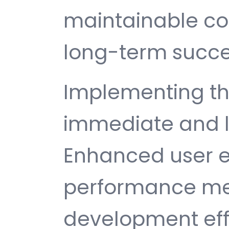
giriş
Betbigo
Betbigo
maintainable c
giriş
Kalebet
Kalebet
giriş
Teosbet
Teosbet
long-term succe
giriş
Amgbahis
Amgbahis
giriş
Royalbet
Royalbet
giriş
Jokerbet
Jokerbet
Implementing thi
giriş
Zulabet
Zulabet
giriş
Matbet
Matbet
giriş
Pusulabet
Pusulabet
immediate and l
giriş
Meybet
Meybet
giriş
romabet
romabet
Enhanced user e
giriş
norabahis
norabahis
giriş
enbet
enbet
giriş
bahiscasino
bahiscasino
performance met
giriş
pokerklas
giriş
betzula
betzula
development ef
giriş
amgbahis