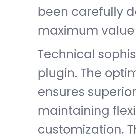
giriş
Betzula
Betzula
been carefully d
giriş
meybet
meybet
giriş
Atlasbet
Atlasbet
maximum value 
giriş
betnis
giriş
jokerbet
giriş
millibahis
Technical sophist
giriş
jasminbet
giriş
pulibet
giriş
pulibet
plugin. The opti
giriş
holiganbet
giriş
pusulabet
ensures superio
giriş
cratosroyalbet
giriş
dedebet
giriş
betplay
betplay
maintaining flexib
giriş
Festwin
giriş
jasminbet
customization. T
giriş
biabet
giriş
Grandpashabet