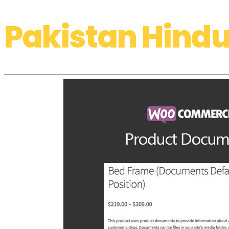
giriş
norabahis
norabahis
norabahis
giriş
Ultrabet
Ultrabet
Pakistan Hindu
giriş
Sonbahis
Sonbahis
giriş
Enjoybet
Enjoybet
giriş
Norabahis
Norabahis
giriş
Amgbahis
Amgbahis
giriş
Pokerklas
Pokerklas
giriş
Masterbetting
Masterbetting
giriş
Betgar
Betgar
giriş
Romabet
Romabet
giriş
Marsbahis
Marsbahis
giriş
Atmbahis
Atmbahis
giriş
Meritking
Meritking
giriş
betnis
giriş
efesbet
efesbet
giriş
marsbahis
giriş
holiganbet
holiganbet
giriş
maksibet
maksibet