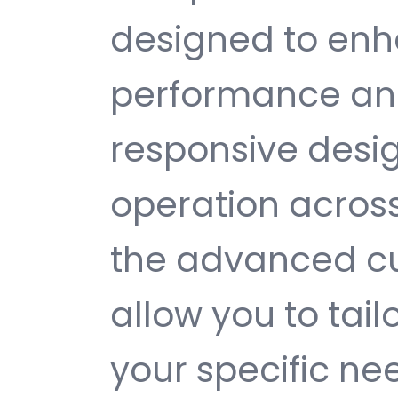
giriş
Betzula
Betzula
designed to enh
giriş
meybet
meybet
giriş
Atlasbet
Atlasbet
performance and
giriş
betnis
giriş
jokerbet
giriş
millibahis
responsive desi
giriş
jasminbet
giriş
pulibet
operation across
giriş
pulibet
giriş
holiganbet
giriş
pusulabet
the advanced cu
giriş
cratosroyalbet
giriş
dedebet
allow you to tail
giriş
betplay
betplay
giriş
Festwin
giriş
jasminbet
your specific ne
giriş
biabet
giriş
Grandpashabet