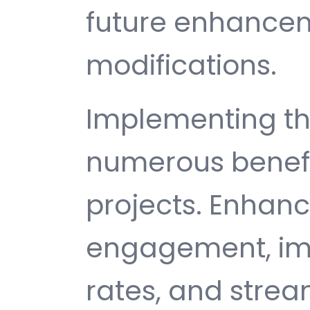
giriş
alobet
alobet
future enhance
giriş
avrupabet
avrupabet
giriş
restbet
giriş
Betbigo
Betbigo
modifications.
giriş
Kalebet
Kalebet
giriş
Teosbet
Teosbet
giriş
Amgbahis
Amgbahis
Implementing thi
giriş
Royalbet
Royalbet
giriş
Jokerbet
Jokerbet
numerous benefi
giriş
Vegabet
Vegabet
giriş
Betzula
Betzula
giriş
Editörbet
Editörbet
projects. Enhan
giriş
romabet
giriş
norabahis
engagement, im
giriş
enbet
enbet
giriş
bahiscasino
bahiscasino
giriş
pokerklas
pokerklas
rates, and strea
giriş
betzula
betzula