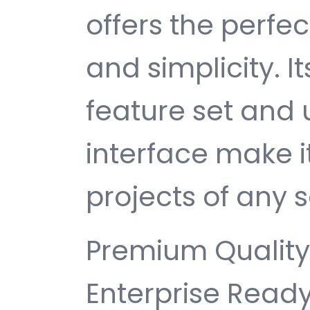
giriş
Atlasbet
Atlasbet
offers the perfe
giriş
Atlasbet
Atlasbet
giriş
romabet
romabet
giriş
norabahis
norabahis
and simplicity. 
giriş
enbet
enbet
giriş
amgbahis
amgbahis
feature set and 
giriş
pokerklas
pokerklas
giriş
betzula
betzula
giriş
bahiscasino
bahiscasino
interface make i
giriş
avrupabet
avrupabet
giriş
alobet
alobet
projects of any s
giriş
restbet
restbet
giriş
Kalebet
Kalebet
giriş
Betbigo
Betbigo
Premium Quality,
giriş
Teosbet
Teosbet
giriş
Amgbahis
Amgbahis
giriş
Royalbet
Royalbet
Enterprise Ready
giriş
Jokerbet
Jokerbet