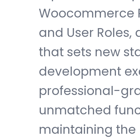
giriş
Amgbahis
Amgbahis
Woocommerce P
giriş
Romabet
Romabet
giriş
Grandpashabet
Grandpashabet
and User Roles,
giriş
Marsbahis
Marsbahis
giriş
pulibet
giriş
pulibet
that sets new s
giriş
pusulabet
giriş
pusulabet
development exc
giriş
Cratosroyalbet
giriş
Cratosroyalbet
giriş
Grandpashabet
Grandpashabet
professional-gra
giriş
Grandpashabet
giriş
biabet
unmatched funct
giriş
betplay
giriş
jasminbet
giriş
dedebet
maintaining the 
giriş
https://kaystudio.net
https://kaystudio.net
giriş
holiganbet
holiganbet