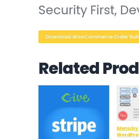
giriş
Vegabet
Vegabet
Security First, D
giriş
Betzula
Betzula
giriş
Meybet
Meybet
giriş
Kalebet
Kalebet
giriş
Betbigo
Betbigo
Download WooCommerce Order Builder
giriş
Teosbet
Teosbet
giriş
Vegabet
Vegabet
Related Pro
giriş
Restbet
Restbet
giriş
Betplay
Betplay
giriş
Efesbet
Efesbet
giriş
Enjoybet
giriş
romabet
romabet
giriş
norabahis
norabahis
giriş
enbet
enbet
giriş
pulibet
Menu by 
giriş
pokerklas
pokerklas
WordPre