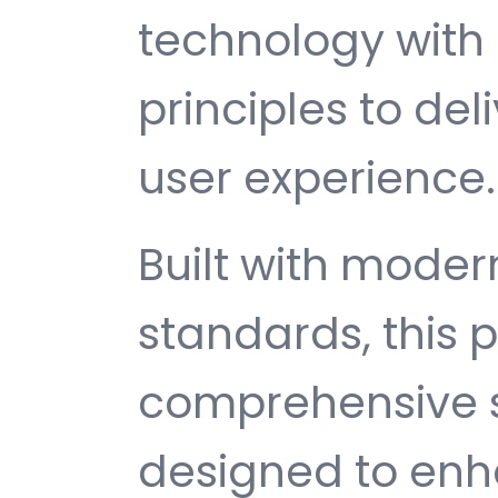
giriş
bahiscasino
bahiscasino
technology with 
giriş
romabet
romabet
giriş
norabahis
norabahis
principles to del
giriş
enbet
enbet
giriş
amgbahis
amgbahis
user experience.
giriş
pokerklas
pokerklas
giriş
betzula
betzula
giriş
bahiscasino
bahiscasino
giriş
avrupabet
avrupabet
Built with mode
giriş
alobet
alobet
giriş
restbet
restbet
standards, this p
giriş
Betbigo
Betbigo
giriş
Kalebet
Kalebet
giriş
Amgbahis
Amgbahis
comprehensive s
giriş
Royalbet
Royalbet
giriş
Teosbet
Teosbet
designed to enh
giriş
Jokerbet
Jokerbet
giriş
Vegabet
Vegabet