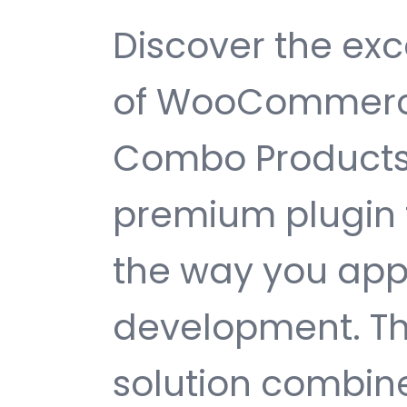
giriş
Amgbahis
Amgbahis
Discover the exc
giriş
Romabet
Romabet
giriş
Grandpashabet
Grandpashabet
giriş
Marsbahis
Marsbahis
of WooCommerce
giriş
pulibet
giriş
pulibet
Combo Products 
giriş
pusulabet
giriş
pusulabet
giriş
Cratosroyalbet
premium plugin t
giriş
Cratosroyalbet
giriş
Grandpashabet
Grandpashabet
the way you ap
giriş
Grandpashabet
giriş
biabet
giriş
betplay
development. Th
giriş
jasminbet
giriş
dedebet
solution combin
giriş
https://kaystudio.net
https://kaystudio.net
giriş
holiganbet
holiganbet