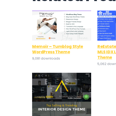
giriş
Atlasbet
Atlasbet
giriş
Atlasbet
Atlasbet
giriş
romabet
romabet
giriş
norabahis
norabahis
giriş
enbet
enbet
giriş
amgbahis
amgbahis
giriş
pokerklas
pokerklas
giriş
betzula
betzula
Memoir – Tumblog Style
ReEstate
WordPress Theme
MLS IDX L
giriş
bahiscasino
bahiscasino
Theme
9,081 downloads
giriş
avrupabet
avrupabet
5,062 dow
giriş
alobet
alobet
giriş
restbet
restbet
giriş
Kalebet
Kalebet
giriş
Betbigo
Betbigo
giriş
Teosbet
Teosbet
giriş
Amgbahis
Amgbahis
giriş
Royalbet
Royalbet
giriş
Jokerbet
Jokerbet