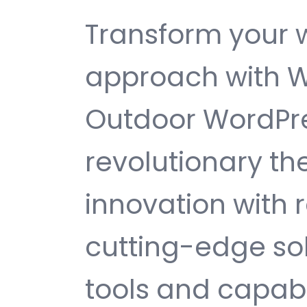
giriş
Amgbahis
Amgbahis
Transform your
giriş
Romabet
Romabet
giriş
Grandpashabet
Grandpashabet
giriş
Marsbahis
Marsbahis
approach with W
giriş
pulibet
giriş
pulibet
Outdoor WordPr
giriş
pusulabet
giriş
pusulabet
giriş
Cratosroyalbet
revolutionary t
giriş
Cratosroyalbet
giriş
Grandpashabet
Grandpashabet
innovation with re
giriş
Grandpashabet
giriş
biabet
giriş
betplay
cutting-edge sol
giriş
jasminbet
giriş
dedebet
tools and capabi
giriş
https://kaystudio.net
https://kaystudio.net
giriş
holiganbet
holiganbet