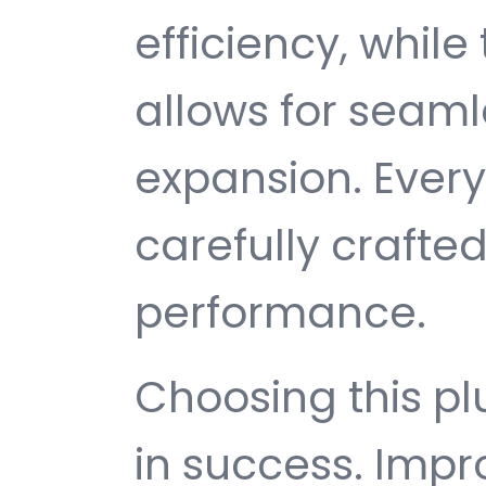
giriş
Betbigo
Betbigo
efficiency, while
giriş
Kalebet
Kalebet
giriş
Teosbet
Teosbet
allows for seam
giriş
Amgbahis
Amgbahis
giriş
Royalbet
Royalbet
expansion. Ever
giriş
Jokerbet
Jokerbet
giriş
Zulabet
Zulabet
giriş
Matbet
Matbet
carefully crafted
giriş
Pusulabet
Pusulabet
giriş
Meybet
Meybet
performance.
giriş
romabet
romabet
giriş
norabahis
norabahis
giriş
enbet
enbet
giriş
bahiscasino
bahiscasino
Choosing this p
giriş
pokerklas
giriş
betzula
betzula
in success. Imp
giriş
amgbahis