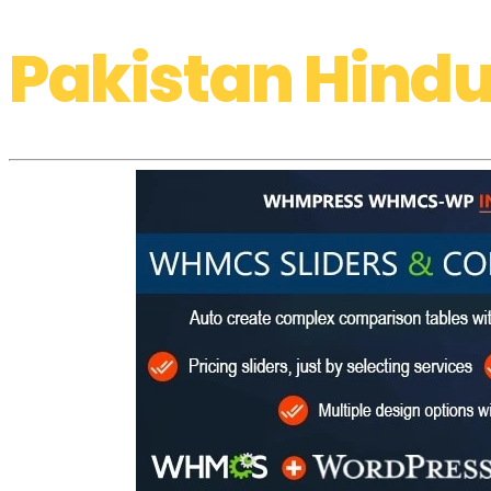
giriş
norabahis
norabahis
norabahis
giriş
Ultrabet
Ultrabet
Pakistan Hindu
giriş
Sonbahis
Sonbahis
giriş
Enjoybet
Enjoybet
giriş
Norabahis
Norabahis
giriş
Amgbahis
Amgbahis
giriş
Pokerklas
Pokerklas
giriş
Masterbetting
Masterbetting
giriş
Betgar
Betgar
giriş
Romabet
Romabet
giriş
Marsbahis
Marsbahis
giriş
Atmbahis
Atmbahis
giriş
Meritking
Meritking
giriş
betnis
giriş
efesbet
efesbet
giriş
marsbahis
giriş
holiganbet
holiganbet
giriş
maksibet
maksibet