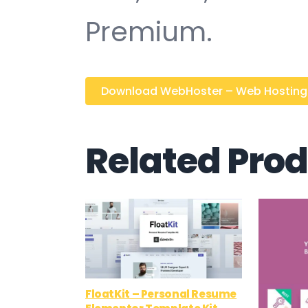
giriş
Atlasbet
Atlasbet
giriş
Atlasbet
Atlasbet
Premium.
giriş
romabet
romabet
giriş
norabahis
norabahis
giriş
enbet
enbet
giriş
amgbahis
amgbahis
Download WebHoster – Web Hosting Se
giriş
pokerklas
pokerklas
giriş
betzula
betzula
giriş
bahiscasino
bahiscasino
Related Pro
giriş
avrupabet
avrupabet
giriş
alobet
alobet
giriş
restbet
restbet
giriş
Kalebet
Kalebet
giriş
Betbigo
Betbigo
giriş
Teosbet
Teosbet
giriş
Amgbahis
Amgbahis
giriş
Royalbet
Royalbet
FloatKit – Personal Resume
giriş
Jokerbet
Jokerbet