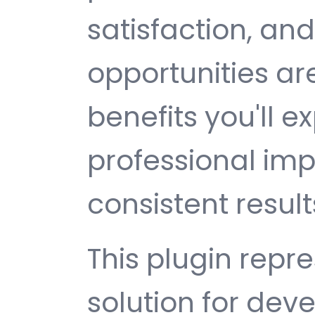
giriş
alobet
alobet
giriş
avrupabet
avrupabet
satisfaction, an
giriş
restbet
giriş
Betbigo
Betbigo
opportunities a
giriş
Kalebet
Kalebet
giriş
Teosbet
Teosbet
benefits you'll e
giriş
Amgbahis
Amgbahis
giriş
Royalbet
Royalbet
giriş
Jokerbet
Jokerbet
professional im
giriş
Vegabet
Vegabet
giriş
Betzula
Betzula
consistent result
giriş
Editörbet
Editörbet
giriş
romabet
giriş
norabahis
giriş
enbet
enbet
This plugin repr
giriş
bahiscasino
bahiscasino
giriş
pokerklas
pokerklas
solution for de
giriş
betzula
betzula