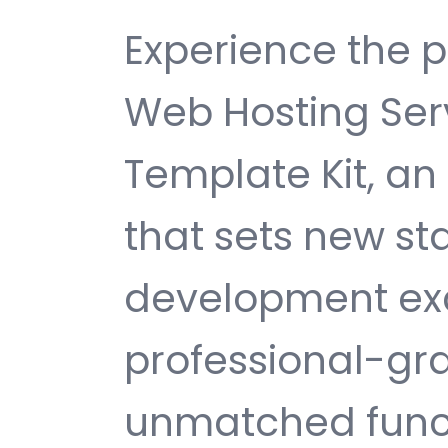
giriş
Amgbahis
Amgbahis
Experience the 
giriş
Romabet
Romabet
giriş
Grandpashabet
Grandpashabet
giriş
Marsbahis
Marsbahis
Web Hosting Ser
giriş
pulibet
giriş
pulibet
Template Kit, a
giriş
pusulabet
giriş
pusulabet
giriş
Cratosroyalbet
that sets new s
giriş
Cratosroyalbet
giriş
Grandpashabet
Grandpashabet
development exc
giriş
Grandpashabet
giriş
biabet
giriş
betplay
professional-gra
giriş
jasminbet
giriş
dedebet
unmatched funct
giriş
https://kaystudio.net
https://kaystudio.net
giriş
holiganbet
holiganbet