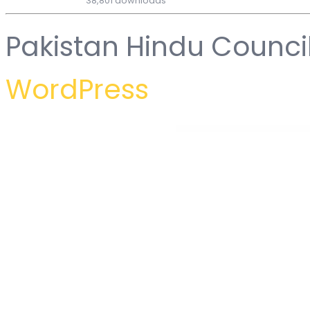
38,801 downloads
giriş
betzula
giriş
bahiscasino
Pakistan Hindu Counci
giriş
avrupabet
avrupabet
giriş
alobet
alobet
giriş
restbet
restbet
WordPress
giriş
http://mikefreemanministries.com/
giriş
https://tr.romabet-
sanal-
WordPress Hub
Rcwd Sendinblue for Gravity Forms
Rødest – Creative Elementor WordPress Theme
Reach – Digital Agency & Creative Elementor Template Kit
React | Theme Designer for WordPress & WooCommerce
orjinal1.vip/
https://plan-
reprise-
activite.com/
https://plan-
reprise-
activite.com/
giriş
https://tr.betplay-
sanal-
orjinal.vip/
https://dentalcaremichalin.pl/
giriş
https://tr.editorbet-
sanal-