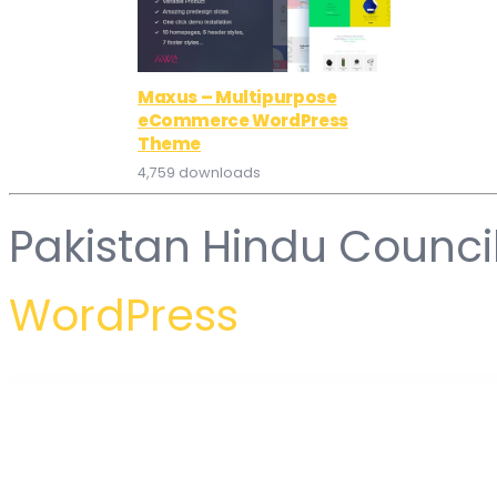
giriş
Vegabet
Vegabet
giriş
Betzula
Betzula
giriş
Meybet
Meybet
giriş
Kalebet
Kalebet
Maxus – Multipurpose
giriş
Betbigo
Betbigo
eCommerce WordPress
Theme
giriş
Teosbet
Teosbet
giriş
Vegabet
4,759 downloads
Vegabet
giriş
Pakistan Hindu Counci
Restbet
Restbet
giriş
Betplay
Betplay
WordPress
giriş
Efesbet
Efesbet
giriş
Enjoybet
giriş
romabet
romabet
WordPress Hub
YITH Petshopper | E-Commerce Theme for Pets Products
YITH Point of Sale for WooCommerce
YITH Pre-Order for WooCommerce Premium
YITH Product Description in Loop for WooCommerce
YITH Pro
giriş
norabahis
norabahis
giriş
enbet
enbet
giriş
pulibet
giriş
pokerklas
pokerklas