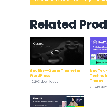
Download WaveX – One Page Parallax
giriş
Atlasbet
Atlasbet
giriş
Atlasbet
Atlasbet
giriş
romabet
romabet
Related Pro
giriş
norabahis
norabahis
giriş
enbet
enbet
giriş
amgbahis
amgbahis
giriş
pokerklas
pokerklas
giriş
betzula
betzula
giriş
bahiscasino
bahiscasino
giriş
avrupabet
avrupabet
giriş
alobet
alobet
giriş
restbet
restbet
Godlike – Game Theme for
NadTek –
giriş
Kalebet
Kalebet
WordPress
Technol
giriş
Betbigo
Betbigo
Theme
40,293 downloads
giriş
Teosbet
Teosbet
34,929 do
giriş
Amgbahis
Amgbahis
giriş
Royalbet
Royalbet
giriş
Jokerbet
Jokerbet