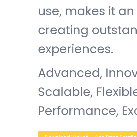
giriş
amgbahis
amgbahis
use, makes it an 
giriş
alobet
giriş
restbet
restbet
giriş
norabahis
creating outsta
giriş
Kalebet
Kalebet
giriş
Netbahis
Netbahis
experiences.
giriş
Teosbet
Teosbet
giriş
grandbetting
grandbetting
giriş
Amgbahis
Amgbahis
Advanced, Innovat
giriş
Romabet
Romabet
giriş
Teosbet
Teosbet
giriş
Betplay
Betplay
Scalable, Flexible
giriş
Enjoybet
Enjoybet
giriş
Editorbet
Editorbet
Performance, Ex
giriş
Vegabet
Vegabet
giriş
Sonbahis
Sonbahis
giriş
aresbet
aresbet
aresbet
giriş
aresbet