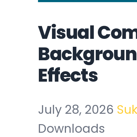
giriş
alobet
alobet
giriş
hiltonbet
hiltonbet
giriş
imajbet
imajbet
Visual Com
giriş
kulisbet
kulisbet
giriş
jokerbet
giriş
pulibet
Backgrou
giriş
pulibet
giriş
pusulabet
giriş
pusulabet
Effects
giriş
Cratosroyalbet
giriş
Cratosroyalbet
giriş
Grandpashabet
giriş
Grandpashabet
giriş
biabet
July 28, 2026
Su
giriş
betplay
giriş
jasminbet
Downloads
giriş
Festwin
Festwin
giriş
Restbet
Restbet