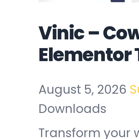
Ve
Kampanyalar
Mavibet
Giriş:
Vinic – Co
Mavibet
Spor
Bahisleri,
Elementor 
Mavibet
Casino
Ve
Slot
Oyunları
restbet
restbet
August 5, 2026
S
giriş
restbet
mavibet
mavibet
giriş
mavibet
kalebet
kalebet
Downloads
giriş
kalebet
nakitbahis
nakitbahis
giriş
nakitbahis
pokerklas
pokerklas
giriş
pokerklas
mavibet
mavibet
Transform your
giriş
mavibet
interbahis
interbahis
giriş
interbahis
lunabet
lunabet