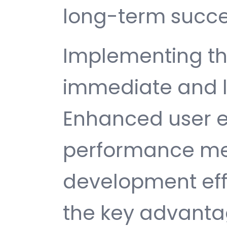
long-term succe
giriş
kingroyal
meritking
meritking
giriş
marsbahis
marsbahis
giriş
marsbahis
marsbahis
marsbahis
Implementing thi
giriş
marsbahis
matbet
mavibet
mavibet
giriş
mavibet
interbahis
interbahis
giriş
interbahis
meritking
meritking
immediate and l
giriş
meritking
kingroyal
kingroyal
giriş
kingroyal
meritking
meritking
Enhanced user e
giriş
meritking
matbet
matbet
giriş
matbet
matbet
matbet
giriş
matbet
mavibet
mavibet
performance met
giriş
mavibet
interbahis
interbahis
giriş
interbahis
Jokerbet
Jokerbet
development ef
giriş
Jokerbet
Mavibet
Mavibet
giriş
Mavibet
Restbet
Restbet
giriş
Restbet
Vegabet
Vegabet
the key advantag
giriş
Vegabet
Pashagaming
Pashagaming