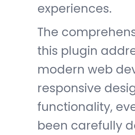
experiences.
giriş
aresbet
jokerbet
jokerbet
giriş
jokerbet
pashagaming
pashagaming
giriş
pashagaming
kalebet
kalebet
The comprehensi
giriş
kalebet
Teosbet
Teosbet
giriş
Teosbet
Betplay
Betplay
giriş
Betplay
Betplay
Betplay
this plugin addr
giriş
Betplay
Enjoybet
Enjoybet
giriş
Enjoybet
Enjoybet
Enjoybet
modern web dev
giriş
Enjoybet
Efesbet
Efesbet
giriş
Efesbet
Efesbet
Efesbet
giriş
Efesbet
Betbigo
Betbigo
responsive desi
giriş
Betbigo
Betbigo
Betbigo
giriş
Betbigo
Dedebet
Dedebet
functionality, e
giriş
Dedebet
Dedebet
Dedebet
giriş
Dedebet
İnterbahis
İnterbahis
giriş
İnterbahis
Netbahis
Netbahis
been carefully d
giriş
Netbahis
Jokerbet
Jokerbet
giriş
Jokerbet
Roketbet
Roketbet