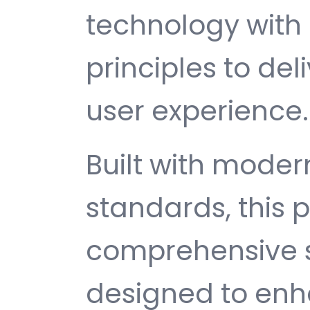
giriş
bahiscasino
bahiscasino
technology with 
giriş
romabet
romabet
giriş
norabahis
norabahis
principles to del
giriş
enbet
enbet
giriş
amgbahis
amgbahis
user experience.
giriş
pokerklas
pokerklas
giriş
betzula
betzula
giriş
bahiscasino
bahiscasino
giriş
avrupabet
avrupabet
Built with mode
giriş
alobet
alobet
giriş
restbet
restbet
standards, this p
giriş
Betbigo
Betbigo
giriş
Kalebet
Kalebet
giriş
Amgbahis
Amgbahis
comprehensive s
giriş
Royalbet
Royalbet
giriş
Teosbet
Teosbet
designed to enh
giriş
Jokerbet
Jokerbet
giriş
Vegabet
Vegabet