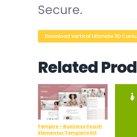
giriş
Vegabet
Vegabet
Secure.
giriş
Betzula
Betzula
giriş
Meybet
Meybet
giriş
Kalebet
Kalebet
giriş
Betbigo
Betbigo
Download Vertical Ultimate 3D Carouse
giriş
Teosbet
Teosbet
giriş
Vegabet
Vegabet
Related Pro
giriş
Restbet
Restbet
giriş
Betplay
Betplay
giriş
Efesbet
Efesbet
giriş
Enjoybet
giriş
romabet
romabet
giriş
norabahis
norabahis
giriş
enbet
enbet
giriş
pulibet
Fempire – Business Coach
giriş
pokerklas
pokerklas
Elementor Template Kit