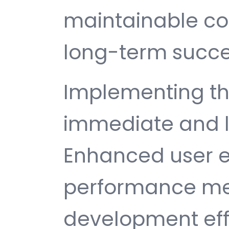
giriş
Betbigo
Betbigo
maintainable c
giriş
Kalebet
Kalebet
giriş
Teosbet
Teosbet
long-term succe
giriş
Amgbahis
Amgbahis
giriş
Royalbet
Royalbet
giriş
Jokerbet
Jokerbet
Implementing thi
giriş
Zulabet
Zulabet
giriş
Matbet
Matbet
giriş
Pusulabet
Pusulabet
immediate and l
giriş
Meybet
Meybet
giriş
romabet
romabet
Enhanced user e
giriş
norabahis
norabahis
giriş
enbet
enbet
giriş
bahiscasino
bahiscasino
performance met
giriş
pokerklas
giriş
betzula
betzula
development ef
giriş
amgbahis