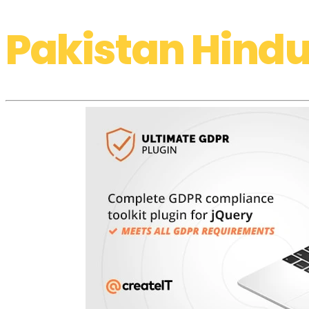
giriş
norabahis
norabahis
norabahis
giriş
Ultrabet
Ultrabet
Pakistan Hindu
giriş
Sonbahis
Sonbahis
giriş
Enjoybet
Enjoybet
giriş
Norabahis
Norabahis
giriş
Amgbahis
Amgbahis
giriş
Pokerklas
Pokerklas
giriş
Masterbetting
Masterbetting
giriş
Betgar
Betgar
giriş
Romabet
Romabet
giriş
Marsbahis
Marsbahis
giriş
Atmbahis
Atmbahis
giriş
Meritking
Meritking
giriş
betnis
giriş
efesbet
efesbet
giriş
marsbahis
giriş
holiganbet
holiganbet
giriş
maksibet
maksibet