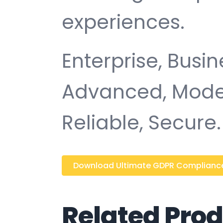
giriş
amgbahis
amgbahis
giriş
alobet
experiences.
giriş
restbet
restbet
giriş
norabahis
giriş
Kalebet
Kalebet
Enterprise, Busin
giriş
Netbahis
Netbahis
giriş
Teosbet
Teosbet
Advanced, Moder
giriş
grandbetting
grandbetting
giriş
Amgbahis
Amgbahis
giriş
Romabet
Romabet
Reliable, Secure.
giriş
Teosbet
Teosbet
giriş
Betplay
Betplay
giriş
Enjoybet
Enjoybet
giriş
Editorbet
Editorbet
Download Ultimate GDPR Compliance j
giriş
Vegabet
Vegabet
giriş
Sonbahis
Sonbahis
giriş
aresbet
aresbet
aresbet
Related Pro
giriş
aresbet