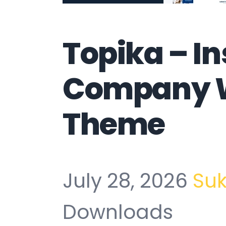
giriş
alobet
alobet
giriş
hiltonbet
hiltonbet
giriş
imajbet
imajbet
Topika – I
giriş
kulisbet
kulisbet
giriş
jokerbet
giriş
pulibet
Company 
giriş
pulibet
giriş
pusulabet
giriş
pusulabet
Theme
giriş
Cratosroyalbet
giriş
Cratosroyalbet
giriş
Grandpashabet
giriş
Grandpashabet
giriş
biabet
July 28, 2026
Su
giriş
betplay
giriş
jasminbet
Downloads
giriş
Festwin
Festwin
giriş
Restbet
Restbet