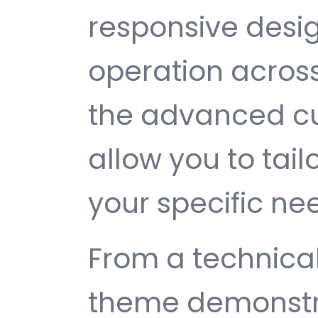
giriş
Betzula
Betzula
responsive desi
giriş
meybet
meybet
giriş
Atlasbet
Atlasbet
operation across
giriş
betnis
giriş
jokerbet
the advanced cu
giriş
millibahis
giriş
jasminbet
giriş
pulibet
allow you to tail
giriş
pulibet
giriş
holiganbet
your specific ne
giriş
pusulabet
giriş
cratosroyalbet
giriş
dedebet
giriş
betplay
betplay
From a technical
giriş
Festwin
giriş
jasminbet
theme demonstr
giriş
biabet
giriş
Grandpashabet