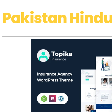
giriş
norabahis
norabahis
norabahis
giriş
Ultrabet
Ultrabet
Pakistan Hindu
giriş
Sonbahis
Sonbahis
giriş
Enjoybet
Enjoybet
giriş
Norabahis
Norabahis
giriş
Amgbahis
Amgbahis
giriş
Pokerklas
Pokerklas
giriş
Masterbetting
Masterbetting
giriş
Betgar
Betgar
giriş
Romabet
Romabet
giriş
Marsbahis
Marsbahis
giriş
Atmbahis
Atmbahis
giriş
Meritking
Meritking
giriş
betnis
giriş
efesbet
efesbet
giriş
marsbahis
giriş
holiganbet
holiganbet
giriş
maksibet
maksibet