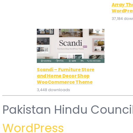
giriş
betzula
Array T
giriş
bahiscasino
WordPre
giriş
avrupabet
avrupabet
37,184 dow
giriş
alobet
alobet
giriş
restbet
restbet
giriş
http://mikefreemanministries.com/
giriş
https://tr.romabet-
sanal-
orjinal1.vip/
https://plan-
reprise-
Scandi – Furniture Store
and Home Decor Shop
activite.com/
https://plan-
WooCommerce Theme
reprise-
3,448 downloads
activite.com/
giriş
https://tr.betplay-
Pakistan Hindu Counci
sanal-
orjinal.vip/
https://dentalcaremichalin.pl/
giriş
https://tr.editorbet-
WordPress
sanal-