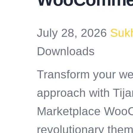
giriş
Amgbahis
Amgbahis
giriş
Romabet
Romabet
giriş
Grandpashabet
Grandpashabet
giriş
Marsbahis
Marsbahis
July 28, 2026
Suk
giriş
pulibet
giriş
pulibet
Downloads
giriş
pusulabet
giriş
pusulabet
giriş
Cratosroyalbet
Transform your w
giriş
Cratosroyalbet
giriş
Grandpashabet
Grandpashabet
giriş
Grandpashabet
approach with Tija
giriş
biabet
giriş
betplay
Marketplace Woo
giriş
jasminbet
giriş
dedebet
giriş
https://kaystudio.net
https://kaystudio.net
revolutionary the
giriş
holiganbet
holiganbet