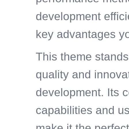
giriş
alobet
alobet
giriş
avrupabet
avrupabet
development effic
giriş
restbet
giriş
Betbigo
Betbigo
giriş
Kalebet
Kalebet
key advantages you
giriş
Teosbet
Teosbet
giriş
Amgbahis
Amgbahis
giriş
Royalbet
Royalbet
This theme stands
giriş
Jokerbet
Jokerbet
giriş
Vegabet
Vegabet
quality and innova
giriş
Betzula
Betzula
giriş
Editörbet
Editörbet
giriş
romabet
development. Its 
giriş
norabahis
giriş
enbet
enbet
capabilities and u
giriş
bahiscasino
bahiscasino
giriş
pokerklas
pokerklas
giriş
betzula
betzula
make it the perfect