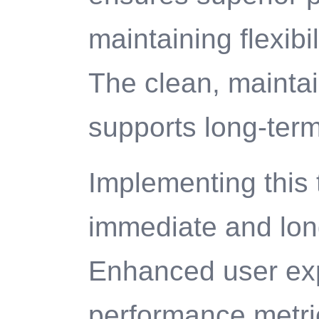
giriş
Betbigo
Betbigo
maintaining flexibi
giriş
Kalebet
Kalebet
giriş
Teosbet
Teosbet
giriş
Amgbahis
Amgbahis
The clean, mainta
giriş
Royalbet
Royalbet
giriş
Jokerbet
Jokerbet
supports long-ter
giriş
Zulabet
Zulabet
giriş
Matbet
Matbet
giriş
Pusulabet
Pusulabet
Implementing this
giriş
Meybet
Meybet
giriş
romabet
romabet
giriş
norabahis
norabahis
immediate and lon
giriş
enbet
enbet
giriş
bahiscasino
bahiscasino
Enhanced user ex
giriş
pokerklas
giriş
betzula
betzula
giriş
amgbahis
performance metri