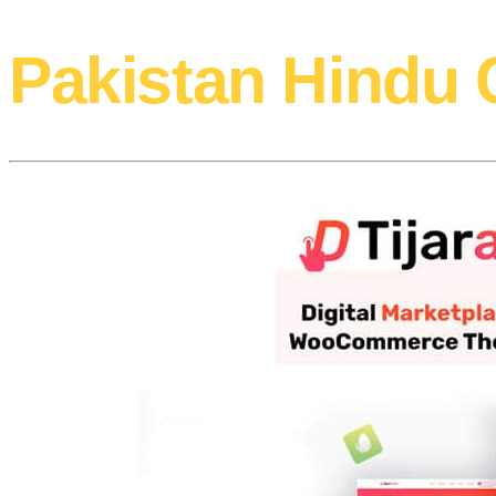
giriş
norabahis
norabahis
norabahis
giriş
Ultrabet
Ultrabet
Pakistan Hindu 
giriş
Sonbahis
Sonbahis
giriş
Enjoybet
Enjoybet
giriş
Norabahis
Norabahis
giriş
Amgbahis
Amgbahis
giriş
Pokerklas
Pokerklas
giriş
Masterbetting
Masterbetting
giriş
Betgar
Betgar
giriş
Romabet
Romabet
giriş
Marsbahis
Marsbahis
giriş
Atmbahis
Atmbahis
giriş
Meritking
Meritking
giriş
betnis
giriş
efesbet
efesbet
giriş
marsbahis
giriş
holiganbet
holiganbet
giriş
maksibet
maksibet