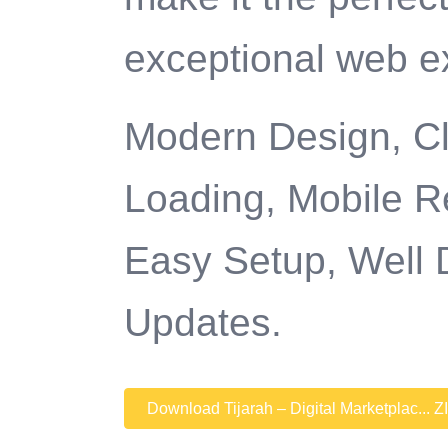
giriş
amgbahis
amgbahis
giriş
alobet
exceptional web e
giriş
restbet
restbet
giriş
norabahis
giriş
Kalebet
Kalebet
Modern Design, C
giriş
Netbahis
Netbahis
giriş
Teosbet
Teosbet
giriş
grandbetting
grandbetting
Loading, Mobile R
giriş
Amgbahis
Amgbahis
giriş
Romabet
Romabet
Easy Setup, Well
giriş
Teosbet
Teosbet
giriş
Betplay
Betplay
giriş
Enjoybet
Enjoybet
Updates.
giriş
Editorbet
Editorbet
giriş
Vegabet
Vegabet
giriş
Sonbahis
Sonbahis
giriş
aresbet
aresbet
aresbet
Download Tijarah – Digital Marketplac... Z
giriş
aresbet