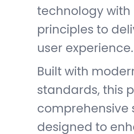
giriş
bahiscasino
bahiscasino
technology with 
giriş
romabet
romabet
giriş
norabahis
norabahis
principles to del
giriş
enbet
enbet
giriş
amgbahis
amgbahis
user experience.
giriş
pokerklas
pokerklas
giriş
betzula
betzula
giriş
bahiscasino
bahiscasino
giriş
avrupabet
avrupabet
Built with mode
giriş
alobet
alobet
giriş
restbet
restbet
standards, this p
giriş
Betbigo
Betbigo
giriş
Kalebet
Kalebet
giriş
Amgbahis
Amgbahis
comprehensive s
giriş
Royalbet
Royalbet
giriş
Teosbet
Teosbet
designed to enh
giriş
Jokerbet
Jokerbet
giriş
Vegabet
Vegabet