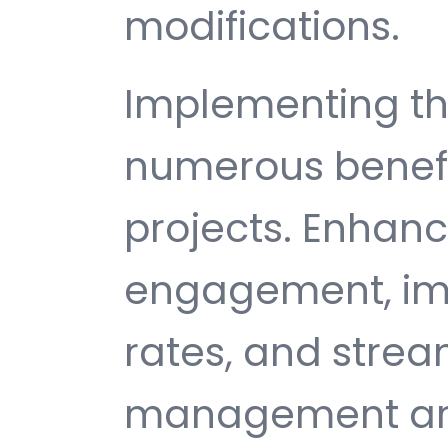
giriş
alobet
alobet
modifications.
giriş
avrupabet
avrupabet
giriş
restbet
giriş
Betbigo
Betbigo
Implementing thi
giriş
Kalebet
Kalebet
giriş
Teosbet
Teosbet
numerous benefi
giriş
Amgbahis
Amgbahis
giriş
Royalbet
Royalbet
giriş
Jokerbet
Jokerbet
projects. Enhan
giriş
Vegabet
Vegabet
giriş
Betzula
Betzula
engagement, im
giriş
Editörbet
Editörbet
giriş
romabet
giriş
norabahis
rates, and strea
giriş
enbet
enbet
giriş
bahiscasino
bahiscasino
management are 
giriş
pokerklas
pokerklas
giriş
betzula
betzula