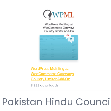
giriş
betzula
giriş
bahiscasino
giriş
avrupabet
avrupabet
giriş
alobet
alobet
giriş
restbet
restbet
giriş
http://mikefreemanministries.com/
giriş
https://tr.romabet-
sanal-
orjinal1.vip/
https://plan-
reprise-
activite.com/
https://plan-
WordPress Multilingual
reprise-
WooCommerce Gateways
activite.com/
Country Limiter Add-On
giriş
https://tr.betplay-
8,922 downloads
sanal-
orjinal.vip/
https://dentalcaremichalin.pl/
Pakistan Hindu Counci
giriş
https://tr.editorbet-
sanal-