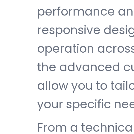
giriş
Betzula
Betzula
performance and
giriş
meybet
meybet
giriş
Atlasbet
Atlasbet
responsive desi
giriş
betnis
giriş
jokerbet
operation across
giriş
millibahis
giriş
jasminbet
giriş
pulibet
the advanced cu
giriş
pulibet
giriş
holiganbet
allow you to tail
giriş
pusulabet
giriş
cratosroyalbet
giriş
dedebet
your specific ne
giriş
betplay
betplay
giriş
Festwin
giriş
jasminbet
From a technical
giriş
biabet
giriş
Grandpashabet