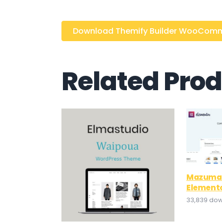
giriş
Vegabet
Vegabet
giriş
Betzula
Betzula
giriş
Meybet
Meybet
Download Themify Builder WooComme
giriş
Kalebet
Kalebet
giriş
Betbigo
Betbigo
giriş
Teosbet
Teosbet
Related Pro
giriş
Vegabet
Vegabet
giriş
Restbet
Restbet
giriş
Betplay
Betplay
giriş
Efesbet
Efesbet
giriş
Enjoybet
giriş
romabet
romabet
giriş
norabahis
norabahis
Mazuma 
Elemento
giriş
enbet
enbet
giriş
pulibet
33,839 do
giriş
pokerklas
pokerklas