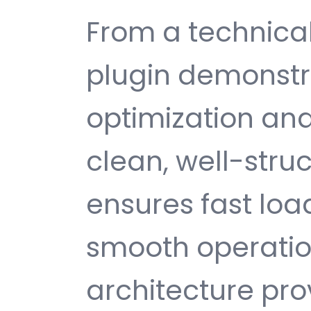
giriş
Betbigo
Betbigo
From a technical
giriş
Kalebet
Kalebet
giriş
Teosbet
Teosbet
plugin demonstr
giriş
Amgbahis
Amgbahis
giriş
Royalbet
Royalbet
giriş
Jokerbet
Jokerbet
optimization and
giriş
Zulabet
Zulabet
giriş
Matbet
Matbet
clean, well-str
giriş
Pusulabet
Pusulabet
giriş
Meybet
Meybet
giriş
romabet
romabet
ensures fast loa
giriş
norabahis
norabahis
giriş
enbet
enbet
smooth operatio
giriş
bahiscasino
bahiscasino
giriş
pokerklas
giriş
betzula
betzula
architecture provi
giriş
amgbahis