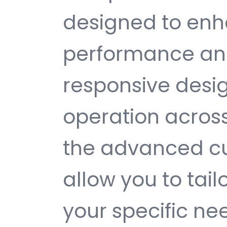
giriş
Betzula
Betzula
designed to enh
giriş
meybet
meybet
giriş
Atlasbet
Atlasbet
performance and
giriş
betnis
giriş
jokerbet
giriş
millibahis
responsive desi
giriş
jasminbet
giriş
pulibet
operation across
giriş
pulibet
giriş
holiganbet
giriş
pusulabet
the advanced cu
giriş
cratosroyalbet
giriş
dedebet
allow you to tail
giriş
betplay
betplay
giriş
Festwin
giriş
jasminbet
your specific ne
giriş
biabet
giriş
Grandpashabet