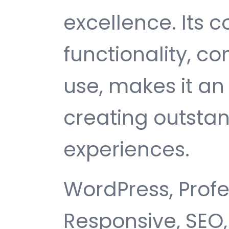
giriş
amgbahis
amgbahis
giriş
alobet
excellence. Its
giriş
restbet
restbet
giriş
norabahis
functionality, c
giriş
Kalebet
Kalebet
giriş
Netbahis
Netbahis
use, makes it an 
giriş
Teosbet
Teosbet
giriş
grandbetting
grandbetting
giriş
Amgbahis
Amgbahis
creating outsta
giriş
Romabet
Romabet
giriş
Teosbet
Teosbet
experiences.
giriş
Betplay
Betplay
giriş
Enjoybet
Enjoybet
giriş
Editorbet
Editorbet
giriş
Vegabet
Vegabet
WordPress, Profe
giriş
Sonbahis
Sonbahis
giriş
aresbet
aresbet
aresbet
Responsive, SEO,
giriş
aresbet