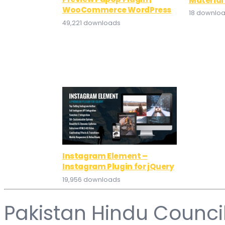
Material 
giriş
Vegabet
Vegabet
WooCommerce WordPress
18 downlo
giriş
Betzula
Betzula
49,221 downloads
giriş
Meybet
Meybet
giriş
Kalebet
Kalebet
giriş
Betbigo
Betbigo
giriş
Teosbet
Teosbet
giriş
Vegabet
Vegabet
giriş
Restbet
Restbet
giriş
Betplay
Betplay
giriş
Efesbet
Efesbet
giriş
Enjoybet
Instagram Element –
giriş
romabet
romabet
Instagram Plugin for jQuery
giriş
norabahis
norabahis
19,956 downloads
giriş
enbet
enbet
giriş
pulibet
Pakistan Hindu Counci
giriş
pokerklas
pokerklas