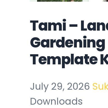
giriş
alobet
alobet
giriş
hiltonbet
hiltonbet
giriş
imajbet
imajbet
Tami – La
giriş
kulisbet
kulisbet
giriş
jokerbet
giriş
pulibet
Gardening
giriş
pulibet
giriş
pusulabet
giriş
pusulabet
Template K
giriş
Cratosroyalbet
giriş
Cratosroyalbet
giriş
Grandpashabet
giriş
Grandpashabet
giriş
biabet
July 29, 2026
Su
giriş
betplay
giriş
jasminbet
Downloads
giriş
Festwin
Festwin
giriş
Restbet
Restbet