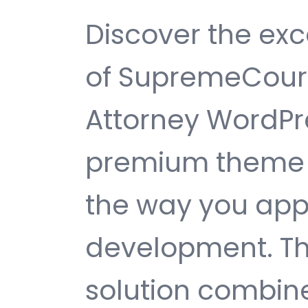
giriş
Amgbahis
Amgbahis
Discover the exc
giriş
Romabet
Romabet
giriş
Grandpashabet
Grandpashabet
giriş
Marsbahis
Marsbahis
of SupremeCourt
giriş
pulibet
giriş
pulibet
Attorney WordPr
giriş
pusulabet
giriş
pusulabet
giriş
Cratosroyalbet
premium theme t
giriş
Cratosroyalbet
giriş
Grandpashabet
Grandpashabet
the way you ap
giriş
Grandpashabet
giriş
biabet
giriş
betplay
development. Th
giriş
jasminbet
giriş
dedebet
solution combin
giriş
https://kaystudio.net
https://kaystudio.net
giriş
holiganbet
holiganbet