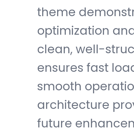
giriş
Betbigo
Betbigo
theme demonstr
giriş
Kalebet
Kalebet
giriş
Teosbet
Teosbet
optimization and
giriş
Amgbahis
Amgbahis
giriş
Royalbet
Royalbet
clean, well-str
giriş
Jokerbet
Jokerbet
giriş
Zulabet
Zulabet
giriş
Matbet
Matbet
ensures fast loa
giriş
Pusulabet
Pusulabet
giriş
Meybet
Meybet
smooth operatio
giriş
romabet
romabet
giriş
norabahis
norabahis
giriş
enbet
enbet
architecture provi
giriş
bahiscasino
bahiscasino
giriş
pokerklas
future enhance
giriş
betzula
betzula
giriş
amgbahis