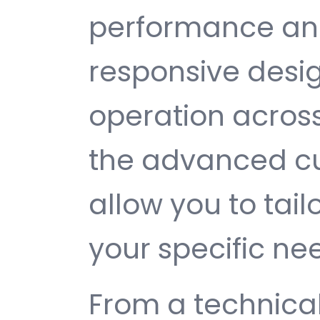
giriş
Betzula
Betzula
performance and
giriş
meybet
meybet
giriş
Atlasbet
Atlasbet
responsive desi
giriş
betnis
giriş
jokerbet
operation across
giriş
millibahis
giriş
jasminbet
giriş
pulibet
the advanced cu
giriş
pulibet
giriş
holiganbet
allow you to tail
giriş
pusulabet
giriş
cratosroyalbet
giriş
dedebet
your specific ne
giriş
betplay
betplay
giriş
Festwin
giriş
jasminbet
From a technical
giriş
biabet
giriş
Grandpashabet