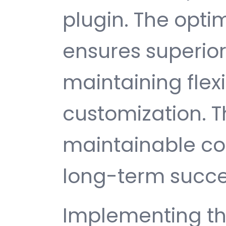
giriş
Betzula
Betzula
plugin. The opti
giriş
meybet
meybet
giriş
Atlasbet
Atlasbet
ensures superio
giriş
betnis
giriş
jokerbet
giriş
millibahis
maintaining flexib
giriş
jasminbet
giriş
pulibet
customization. T
giriş
pulibet
giriş
holiganbet
maintainable c
giriş
pusulabet
giriş
cratosroyalbet
giriş
dedebet
long-term succe
giriş
betplay
betplay
giriş
Festwin
giriş
jasminbet
Implementing thi
giriş
biabet
giriş
Grandpashabet