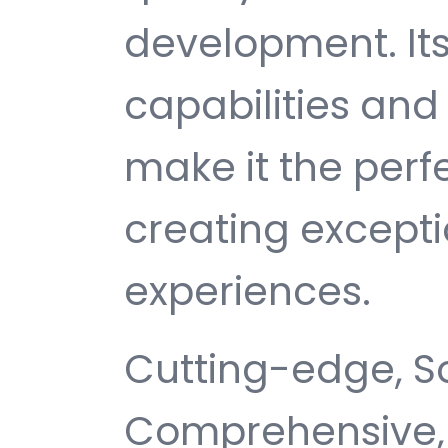
giriş
alobet
alobet
giriş
avrupabet
avrupabet
development. It
giriş
restbet
giriş
Betbigo
Betbigo
capabilities and
giriş
Kalebet
Kalebet
giriş
Teosbet
Teosbet
giriş
Amgbahis
Amgbahis
make it the perf
giriş
Royalbet
Royalbet
giriş
Jokerbet
Jokerbet
creating except
giriş
Vegabet
Vegabet
giriş
Betzula
Betzula
experiences.
giriş
Editörbet
Editörbet
giriş
romabet
giriş
norabahis
giriş
enbet
enbet
Cutting-edge, So
giriş
bahiscasino
bahiscasino
giriş
pokerklas
pokerklas
Comprehensive, I
giriş
betzula
betzula