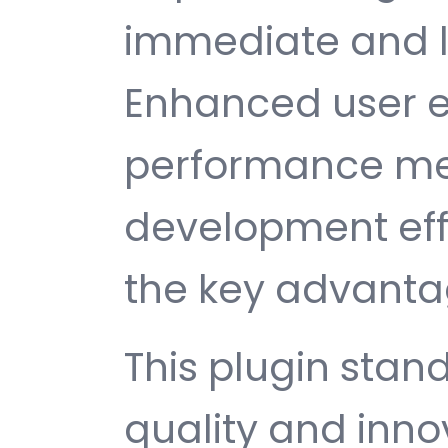
giriş
Betbigo
Betbigo
immediate and l
giriş
Kalebet
Kalebet
giriş
Teosbet
Teosbet
Enhanced user e
giriş
Amgbahis
Amgbahis
giriş
Royalbet
Royalbet
giriş
Jokerbet
Jokerbet
performance met
giriş
Zulabet
Zulabet
giriş
Matbet
Matbet
development ef
giriş
Pusulabet
Pusulabet
giriş
Meybet
Meybet
the key advantag
giriş
romabet
romabet
giriş
norabahis
norabahis
giriş
enbet
enbet
giriş
bahiscasino
bahiscasino
This plugin stan
giriş
pokerklas
giriş
betzula
betzula
quality and inno
giriş
amgbahis