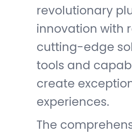
giriş
Amgbahis
Amgbahis
revolutionary pl
giriş
Romabet
Romabet
giriş
Grandpashabet
Grandpashabet
innovation with re
giriş
Marsbahis
Marsbahis
giriş
pulibet
giriş
pulibet
cutting-edge sol
giriş
pusulabet
giriş
pusulabet
tools and capabi
giriş
Cratosroyalbet
giriş
Cratosroyalbet
create exception
giriş
Grandpashabet
Grandpashabet
giriş
Grandpashabet
giriş
biabet
experiences.
giriş
betplay
giriş
jasminbet
giriş
dedebet
The comprehensi
giriş
https://kaystudio.net
https://kaystudio.net
giriş
holiganbet
holiganbet