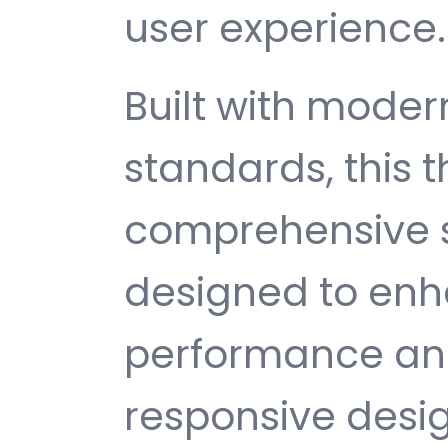
user experience.
giriş
bahiscasino
bahiscasino
giriş
romabet
romabet
giriş
norabahis
norabahis
Built with mode
giriş
enbet
enbet
giriş
amgbahis
amgbahis
giriş
pokerklas
pokerklas
standards, this 
giriş
betzula
betzula
giriş
bahiscasino
bahiscasino
comprehensive s
giriş
avrupabet
avrupabet
giriş
alobet
alobet
giriş
restbet
restbet
designed to enh
giriş
Betbigo
Betbigo
giriş
Kalebet
Kalebet
performance and
giriş
Amgbahis
Amgbahis
giriş
Royalbet
Royalbet
giriş
Teosbet
Teosbet
responsive desi
giriş
Jokerbet
Jokerbet
giriş
Vegabet
Vegabet