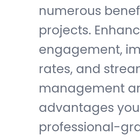
giriş
alobet
alobet
numerous benefi
giriş
avrupabet
avrupabet
giriş
restbet
giriş
Betbigo
Betbigo
projects. Enhan
giriş
Kalebet
Kalebet
giriş
Teosbet
Teosbet
engagement, im
giriş
Amgbahis
Amgbahis
giriş
Royalbet
Royalbet
giriş
Jokerbet
Jokerbet
rates, and strea
giriş
Vegabet
Vegabet
giriş
Betzula
Betzula
management are 
giriş
Editörbet
Editörbet
giriş
romabet
giriş
norabahis
advantages you 
giriş
enbet
enbet
giriş
bahiscasino
bahiscasino
professional-gr
giriş
pokerklas
pokerklas
giriş
betzula
betzula