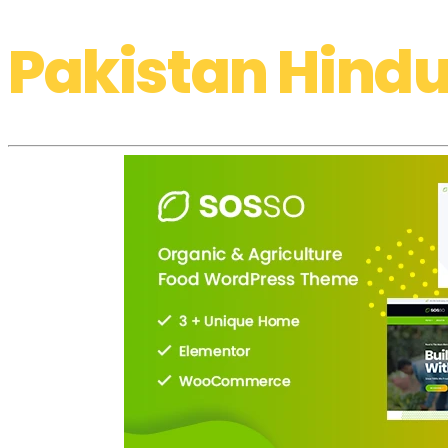
giriş
norabahis
norabahis
norabahis
giriş
Ultrabet
Ultrabet
Pakistan Hindu
giriş
Sonbahis
Sonbahis
giriş
Enjoybet
Enjoybet
giriş
Norabahis
Norabahis
giriş
Amgbahis
Amgbahis
giriş
Pokerklas
Pokerklas
giriş
Masterbetting
Masterbetting
giriş
Betgar
Betgar
giriş
Romabet
Romabet
giriş
Marsbahis
Marsbahis
giriş
Atmbahis
Atmbahis
giriş
Meritking
Meritking
giriş
betnis
giriş
efesbet
efesbet
giriş
marsbahis
giriş
holiganbet
holiganbet
giriş
maksibet
maksibet