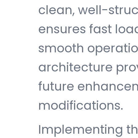
clean, well-str
giriş
Betbigo
Betbigo
giriş
Kalebet
Kalebet
giriş
Teosbet
Teosbet
ensures fast loa
giriş
Amgbahis
Amgbahis
giriş
Royalbet
Royalbet
smooth operatio
giriş
Jokerbet
Jokerbet
giriş
Zulabet
Zulabet
giriş
Matbet
Matbet
architecture provi
giriş
Pusulabet
Pusulabet
giriş
Meybet
Meybet
future enhance
giriş
romabet
romabet
giriş
norabahis
norabahis
giriş
enbet
enbet
modifications.
giriş
bahiscasino
bahiscasino
giriş
pokerklas
giriş
betzula
betzula
Implementing th
giriş
amgbahis