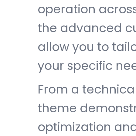
operation across
giriş
Betzula
Betzula
giriş
meybet
meybet
giriş
Atlasbet
Atlasbet
the advanced cu
giriş
betnis
giriş
jokerbet
allow you to tail
giriş
millibahis
giriş
jasminbet
giriş
pulibet
your specific ne
giriş
pulibet
giriş
holiganbet
giriş
pusulabet
From a technical
giriş
cratosroyalbet
giriş
dedebet
theme demonstr
giriş
betplay
betplay
giriş
Festwin
giriş
jasminbet
optimization and
giriş
biabet
giriş
Grandpashabet