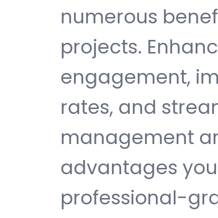
giriş
alobet
alobet
numerous benefi
giriş
avrupabet
avrupabet
giriş
restbet
giriş
Betbigo
Betbigo
projects. Enhan
giriş
Kalebet
Kalebet
giriş
Teosbet
Teosbet
engagement, im
giriş
Amgbahis
Amgbahis
giriş
Royalbet
Royalbet
giriş
Jokerbet
Jokerbet
rates, and strea
giriş
Vegabet
Vegabet
giriş
Betzula
Betzula
management are 
giriş
Editörbet
Editörbet
giriş
romabet
giriş
norabahis
advantages you 
giriş
enbet
enbet
giriş
bahiscasino
bahiscasino
professional-gr
giriş
pokerklas
pokerklas
giriş
betzula
betzula