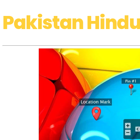
giriş
norabahis
norabahis
norabahis
giriş
Ultrabet
Ultrabet
Pakistan Hindu
giriş
Sonbahis
Sonbahis
giriş
Enjoybet
Enjoybet
giriş
Norabahis
Norabahis
giriş
Amgbahis
Amgbahis
giriş
Pokerklas
Pokerklas
giriş
Masterbetting
Masterbetting
giriş
Betgar
Betgar
giriş
Romabet
Romabet
giriş
Marsbahis
Marsbahis
giriş
Atmbahis
Atmbahis
giriş
Meritking
Meritking
giriş
betnis
giriş
efesbet
efesbet
giriş
marsbahis
giriş
holiganbet
holiganbet
giriş
maksibet
maksibet