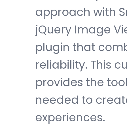
giriş
Amgbahis
Amgbahis
approach with 
giriş
Romabet
Romabet
giriş
Grandpashabet
Grandpashabet
jQuery Image Vie
giriş
Marsbahis
Marsbahis
giriş
pulibet
giriş
pulibet
plugin that comb
giriş
pusulabet
giriş
pusulabet
reliability. This
giriş
Cratosroyalbet
giriş
Cratosroyalbet
giriş
Grandpashabet
Grandpashabet
provides the too
giriş
Grandpashabet
giriş
biabet
needed to create
giriş
betplay
giriş
jasminbet
giriş
dedebet
experiences.
giriş
https://kaystudio.net
https://kaystudio.net
giriş
holiganbet
holiganbet