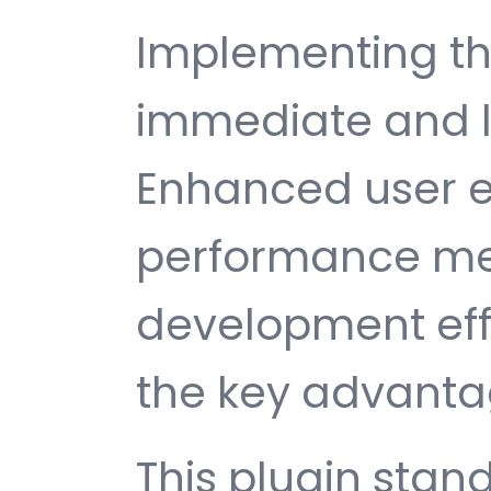
giriş
kingroyal
meritking
meritking
Implementing thi
giriş
marsbahis
marsbahis
giriş
marsbahis
marsbahis
marsbahis
immediate and l
giriş
marsbahis
matbet
mavibet
mavibet
giriş
mavibet
interbahis
interbahis
giriş
interbahis
meritking
meritking
Enhanced user e
giriş
meritking
kingroyal
kingroyal
giriş
kingroyal
meritking
meritking
performance met
giriş
meritking
matbet
matbet
giriş
matbet
matbet
matbet
giriş
matbet
mavibet
mavibet
development ef
giriş
mavibet
interbahis
interbahis
giriş
interbahis
Jokerbet
Jokerbet
the key advantag
giriş
Jokerbet
Mavibet
Mavibet
giriş
Mavibet
Restbet
Restbet
giriş
Restbet
Vegabet
Vegabet
This plugin stan
giriş
Vegabet
Pashagaming
Pashagaming