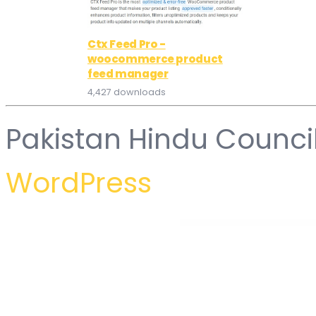
Ctx Feed Pro -
woocommerce product
feed manager
4,427 downloads
Pakistan Hindu Counci
WordPress
WordPress Hub
All in One Support Button + Callback Request. WhatsApp, Messenger, Telegram, LiveChat and more…
All Products for WooCommerce Subscriptions
Alleat – Restaurant Elementor Template Kit
Alliance | Intranet & Ex