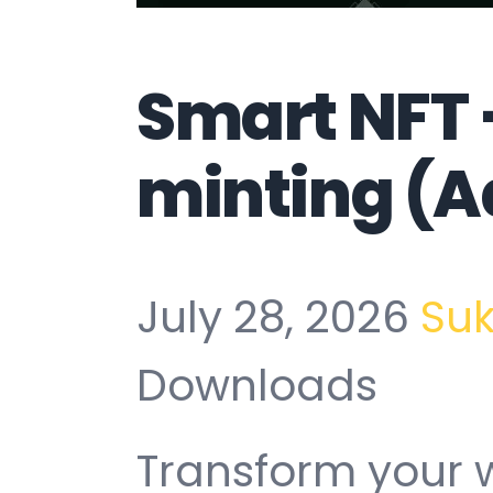
Ve
Kampanyalar
Mavibet
Giriş:
Smart NFT 
Mavibet
Spor
Bahisleri,
minting (
Mavibet
Casino
Ve
Slot
Oyunları
restbet
restbet
July 28, 2026
Su
giriş
restbet
mavibet
mavibet
giriş
mavibet
kalebet
kalebet
Downloads
giriş
kalebet
nakitbahis
nakitbahis
giriş
nakitbahis
pokerklas
pokerklas
giriş
pokerklas
mavibet
mavibet
Transform your
giriş
mavibet
interbahis
interbahis
giriş
interbahis
lunabet
lunabet