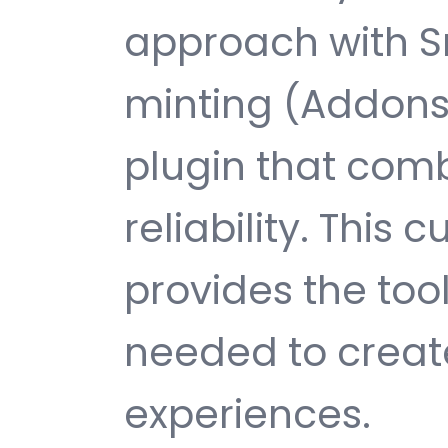
giriş
lunabet
amgbahis
amgbahis
approach with S
giriş
amgbahis
vaycasino
vaycasino
giriş
vaycasino
restbet
restbet
minting (Addons)
giriş
restbet
alobet
alobet
giriş
alobet
enbet
enbet
giriş
enbet
marsbahis
marsbahis
plugin that comb
giriş
marsbahis
betzula
betzula
giriş
betzula
norabahis
norabahis
reliability. This
giriş
norabahis
betkanyon
betkanyon
giriş
betkanyon
prensbet
prensbet
giriş
prensbet
vegabet
vegabet
provides the too
giriş
vegabet
betcio
betcio
giriş
betcio
masterbetting
masterbetting
needed to create
giriş
masterbetting
romabet
romabet
giriş
romabet
süpertotobet
süpertotobet
giriş
süpertotobet
galabet
galabet
experiences.
giriş
galabet
celtabet
celtabet
giriş
celtabet
aresbet
aresbet