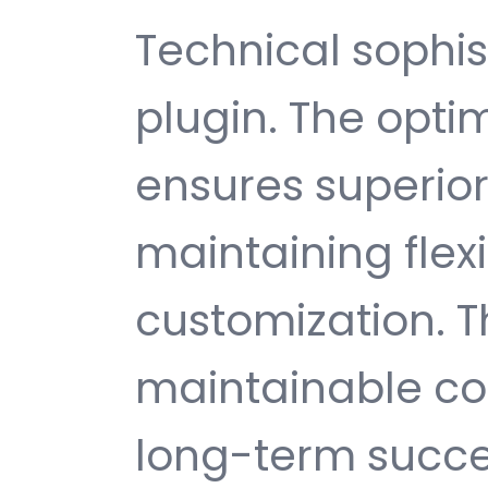
giriş
Roketbet
Aresbet
Aresbet
Technical sophist
giriş
Aresbet
Roketbet
Roketbet
giriş
Roketbet
Alobet
Alobet
plugin. The opti
giriş
Alobet
Alobet
Alobet
giriş
Alobet
Betzula
Betzula
giriş
Betzula
Betzula
Betzula
ensures superio
giriş
Betzula
Norabahis
Norabahis
giriş
Norabahis
Norabahis
Norabahis
maintaining flexib
giriş
Norabahis
Editörbet
Editörbet
giriş
Editörbet
Editörbet
Editörbet
giriş
Editörbet
Atlasbet
Atlasbet
customization. T
giriş
Atlasbet
Atlasbet
Atlasbet
giriş
Atlasbet
Amgbahis
Amgbahis
maintainable c
giriş
Amgbahis
Amgbahis
Amgbahis
giriş
Amgbahis
Xslot
Xslot
giriş
Xslot
Xslot
Xslot
long-term succe
giriş
Xslot
Teosbet
Teosbet
giriş
Teosbet
kingroyal
kingroyal
kingroyal