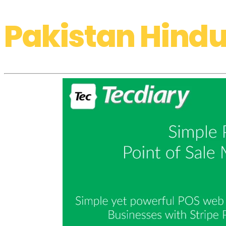
giriş
norabahis
norabahis
norabahis
giriş
Ultrabet
Ultrabet
Pakistan Hindu
giriş
Sonbahis
Sonbahis
giriş
Enjoybet
Enjoybet
giriş
Norabahis
Norabahis
giriş
Amgbahis
Amgbahis
giriş
Pokerklas
Pokerklas
giriş
Masterbetting
Masterbetting
giriş
Betgar
Betgar
giriş
Romabet
Romabet
giriş
Marsbahis
Marsbahis
giriş
Atmbahis
Atmbahis
giriş
Meritking
Meritking
giriş
betnis
giriş
efesbet
efesbet
giriş
marsbahis
giriş
holiganbet
holiganbet
giriş
maksibet
maksibet