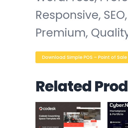
giriş
amgbahis
amgbahis
giriş
alobet
Responsive, SEO,
giriş
restbet
restbet
giriş
norabahis
Premium, Quality
giriş
Kalebet
Kalebet
giriş
Netbahis
Netbahis
giriş
Teosbet
Teosbet
giriş
grandbetting
grandbetting
Download Simple POS – Point of Sale M
giriş
Amgbahis
Amgbahis
giriş
Romabet
Romabet
giriş
Teosbet
Teosbet
Related Pro
giriş
Betplay
Betplay
giriş
Enjoybet
Enjoybet
giriş
Editorbet
Editorbet
giriş
Vegabet
Vegabet
giriş
Sonbahis
Sonbahis
giriş
aresbet
aresbet
aresbet
giriş
aresbet