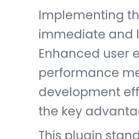
giriş
Betbigo
Betbigo
Implementing thi
giriş
Kalebet
Kalebet
giriş
Teosbet
Teosbet
immediate and l
giriş
Amgbahis
Amgbahis
giriş
Royalbet
Royalbet
giriş
Jokerbet
Jokerbet
Enhanced user e
giriş
Zulabet
Zulabet
giriş
Matbet
Matbet
performance met
giriş
Pusulabet
Pusulabet
giriş
Meybet
Meybet
giriş
romabet
romabet
development ef
giriş
norabahis
norabahis
giriş
enbet
enbet
the key advantag
giriş
bahiscasino
bahiscasino
giriş
pokerklas
giriş
betzula
betzula
This plugin stan
giriş
amgbahis