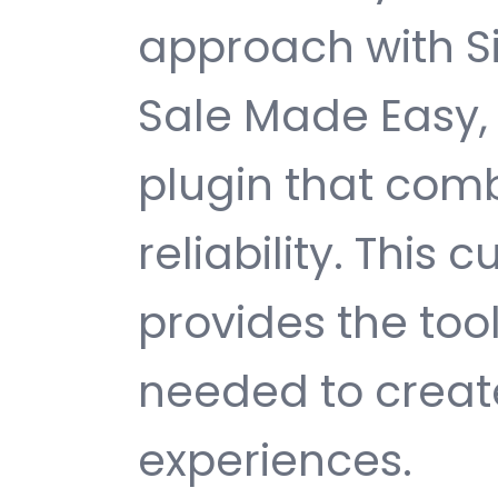
giriş
Amgbahis
Amgbahis
approach with Si
giriş
Romabet
Romabet
giriş
Grandpashabet
Grandpashabet
Sale Made Easy, 
giriş
Marsbahis
Marsbahis
giriş
pulibet
giriş
pulibet
plugin that comb
giriş
pusulabet
giriş
pusulabet
reliability. This
giriş
Cratosroyalbet
giriş
Cratosroyalbet
giriş
Grandpashabet
Grandpashabet
provides the too
giriş
Grandpashabet
giriş
biabet
needed to create
giriş
betplay
giriş
jasminbet
giriş
dedebet
experiences.
giriş
https://kaystudio.net
https://kaystudio.net
giriş
holiganbet
holiganbet