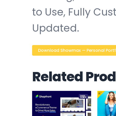
giriş
Atlasbet
Atlasbet
giriş
Atlasbet
Atlasbet
to Use, Fully Cu
giriş
romabet
romabet
giriş
norabahis
norabahis
Updated.
giriş
enbet
enbet
giriş
amgbahis
amgbahis
giriş
pokerklas
pokerklas
giriş
betzula
betzula
Download Showmax — Personal Portfol
giriş
bahiscasino
bahiscasino
giriş
avrupabet
avrupabet
giriş
alobet
alobet
Related Pro
giriş
restbet
restbet
giriş
Kalebet
Kalebet
giriş
Betbigo
Betbigo
giriş
Teosbet
Teosbet
giriş
Amgbahis
Amgbahis
giriş
Royalbet
Royalbet
giriş
Jokerbet
Jokerbet