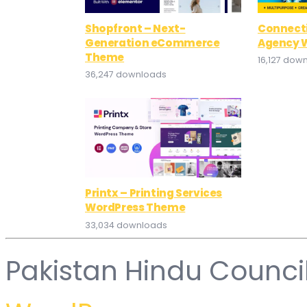
giriş
Vegabet
Vegabet
giriş
Betzula
Betzula
Shopfront – Next-
Connecti
giriş
Meybet
Meybet
Generation eCommerce
Agency 
giriş
Kalebet
Kalebet
Theme
16,127 dow
giriş
Betbigo
Betbigo
36,247 downloads
giriş
Teosbet
Teosbet
giriş
Vegabet
Vegabet
giriş
Restbet
Restbet
giriş
Betplay
Betplay
giriş
Efesbet
Efesbet
Printx – Printing Services
WordPress Theme
giriş
Enjoybet
giriş
romabet
romabet
33,034 downloads
giriş
norabahis
norabahis
Pakistan Hindu Counci
giriş
enbet
enbet
giriş
pulibet
giriş
pokerklas
pokerklas