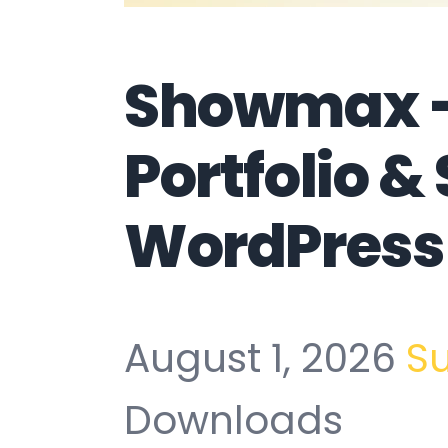
giriş
alobet
alobet
giriş
hiltonbet
hiltonbet
giriş
imajbet
imajbet
Showmax —
giriş
kulisbet
kulisbet
giriş
jokerbet
giriş
pulibet
Portfolio 
giriş
pulibet
giriş
pusulabet
giriş
pusulabet
WordPress
giriş
Cratosroyalbet
giriş
Cratosroyalbet
giriş
Grandpashabet
giriş
Grandpashabet
giriş
biabet
August 1, 2026
S
giriş
betplay
giriş
jasminbet
Downloads
giriş
Festwin
Festwin
giriş
Restbet
Restbet