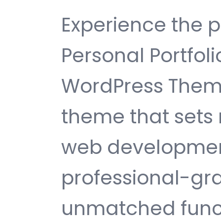
giriş
Amgbahis
Amgbahis
Experience the
giriş
Romabet
Romabet
giriş
Grandpashabet
Grandpashabet
giriş
Marsbahis
Marsbahis
Personal Portfol
giriş
pulibet
giriş
pulibet
WordPress Them
giriş
pusulabet
giriş
pusulabet
giriş
Cratosroyalbet
theme that sets
giriş
Cratosroyalbet
giriş
Grandpashabet
Grandpashabet
web development
giriş
Grandpashabet
giriş
biabet
giriş
betplay
professional-gra
giriş
jasminbet
giriş
dedebet
unmatched funct
giriş
https://kaystudio.net
https://kaystudio.net
giriş
holiganbet
holiganbet