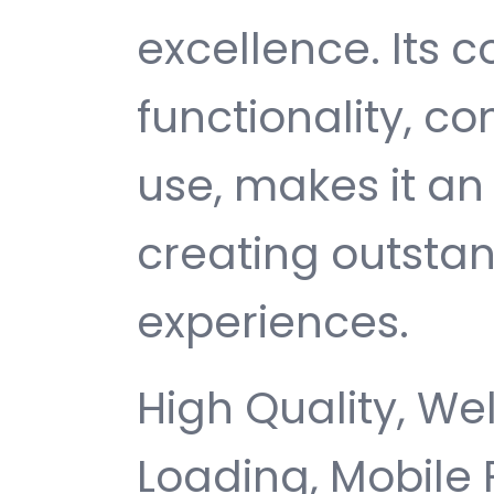
giriş
amgbahis
amgbahis
giriş
alobet
excellence. Its
giriş
restbet
restbet
giriş
norabahis
functionality, c
giriş
Kalebet
Kalebet
giriş
Netbahis
Netbahis
use, makes it an 
giriş
Teosbet
Teosbet
giriş
grandbetting
grandbetting
giriş
Amgbahis
Amgbahis
creating outsta
giriş
Romabet
Romabet
giriş
Teosbet
Teosbet
experiences.
giriş
Betplay
Betplay
giriş
Enjoybet
Enjoybet
giriş
Editorbet
Editorbet
giriş
Vegabet
Vegabet
High Quality, We
giriş
Sonbahis
Sonbahis
giriş
aresbet
aresbet
aresbet
Loading, Mobile 
giriş
aresbet