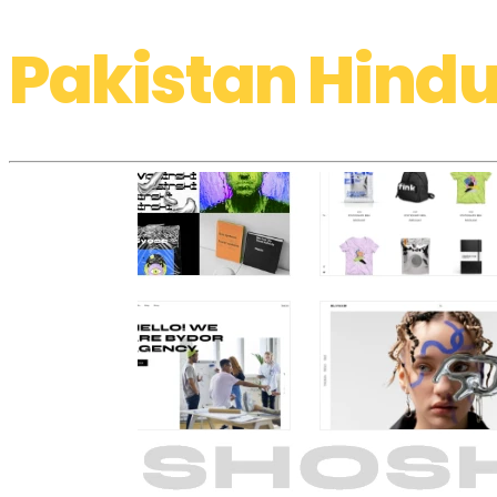
giriş
norabahis
norabahis
norabahis
giriş
Ultrabet
Ultrabet
Pakistan Hindu
giriş
Sonbahis
Sonbahis
giriş
Enjoybet
Enjoybet
giriş
Norabahis
Norabahis
giriş
Amgbahis
Amgbahis
giriş
Pokerklas
Pokerklas
giriş
Masterbetting
Masterbetting
giriş
Betgar
Betgar
giriş
Romabet
Romabet
giriş
Marsbahis
Marsbahis
giriş
Atmbahis
Atmbahis
giriş
Meritking
Meritking
giriş
betnis
giriş
efesbet
efesbet
giriş
marsbahis
giriş
holiganbet
holiganbet
giriş
maksibet
maksibet