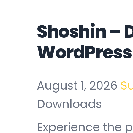
giriş
alobet
alobet
giriş
hiltonbet
hiltonbet
giriş
imajbet
imajbet
Shoshin – 
giriş
kulisbet
kulisbet
giriş
jokerbet
giriş
pulibet
WordPress
giriş
pulibet
giriş
pusulabet
giriş
pusulabet
giriş
Cratosroyalbet
giriş
Cratosroyalbet
August 1, 2026
S
giriş
Grandpashabet
giriş
Grandpashabet
Downloads
giriş
biabet
giriş
betplay
giriş
jasminbet
Experience the p
giriş
Festwin
Festwin
giriş
Restbet
Restbet