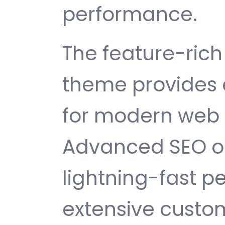
performance.
giriş
bahiscasino
bahiscasino
giriş
romabet
romabet
giriş
norabahis
norabahis
The feature-rich 
giriş
enbet
enbet
giriş
amgbahis
amgbahis
giriş
pokerklas
pokerklas
theme provides 
giriş
betzula
betzula
giriş
bahiscasino
bahiscasino
for modern web
giriş
avrupabet
avrupabet
giriş
alobet
alobet
giriş
restbet
restbet
Advanced SEO op
giriş
Betbigo
Betbigo
giriş
Kalebet
Kalebet
lightning-fast 
giriş
Amgbahis
Amgbahis
giriş
Royalbet
Royalbet
giriş
Teosbet
Teosbet
extensive custom
giriş
Jokerbet
Jokerbet
giriş
Vegabet
Vegabet