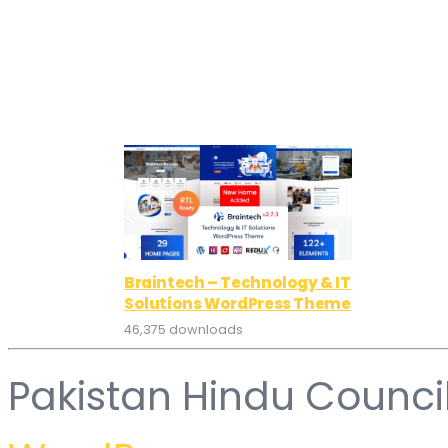
giriş
Vegabet
Vegabet
giriş
Betzula
Betzula
giriş
Meybet
Meybet
giriş
Kalebet
Kalebet
giriş
Betbigo
Betbigo
giriş
Teosbet
Teosbet
giriş
Vegabet
Vegabet
giriş
Restbet
Restbet
giriş
Betplay
Betplay
giriş
Efesbet
Efesbet
Braintech – Technology & IT
Solutions WordPress Theme
giriş
Enjoybet
giriş
romabet
romabet
46,375 downloads
giriş
norabahis
norabahis
Pakistan Hindu Counci
giriş
enbet
enbet
giriş
pulibet
giriş
pokerklas
pokerklas