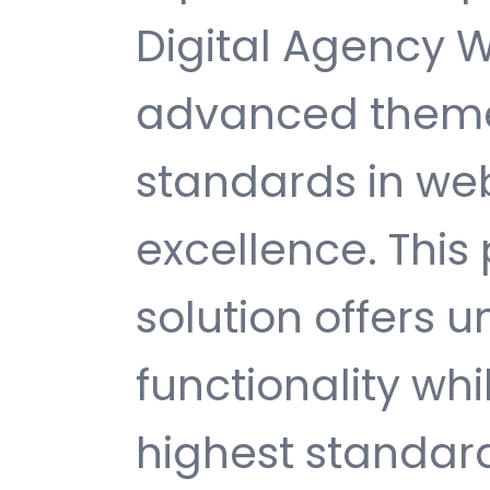
giriş
Amgbahis
Amgbahis
Digital Agency 
giriş
Romabet
Romabet
giriş
Grandpashabet
Grandpashabet
advanced theme
giriş
Marsbahis
Marsbahis
giriş
pulibet
giriş
pulibet
standards in w
giriş
pusulabet
giriş
pusulabet
excellence. This
giriş
Cratosroyalbet
giriş
Cratosroyalbet
giriş
Grandpashabet
Grandpashabet
solution offers
giriş
Grandpashabet
giriş
biabet
functionality wh
giriş
betplay
giriş
jasminbet
giriş
dedebet
highest standard
giriş
https://kaystudio.net
https://kaystudio.net
giriş
holiganbet
holiganbet