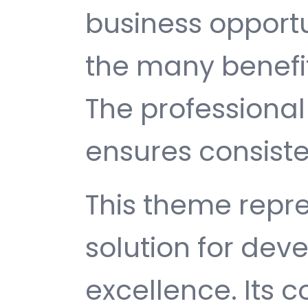
giriş
alobet
alobet
business opport
giriş
avrupabet
avrupabet
giriş
restbet
giriş
Betbigo
Betbigo
the many benefit
giriş
Kalebet
Kalebet
giriş
Teosbet
Teosbet
The professiona
giriş
Amgbahis
Amgbahis
giriş
Royalbet
Royalbet
giriş
Jokerbet
Jokerbet
ensures consisten
giriş
Vegabet
Vegabet
giriş
Betzula
Betzula
giriş
Editörbet
Editörbet
This theme repre
giriş
romabet
giriş
norabahis
solution for de
giriş
enbet
enbet
giriş
bahiscasino
bahiscasino
giriş
pokerklas
pokerklas
excellence. Its
giriş
betzula
betzula