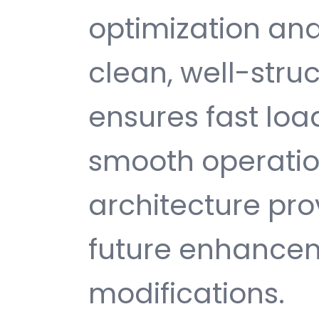
giriş
Betbigo
Betbigo
optimization and
giriş
Kalebet
Kalebet
giriş
Teosbet
Teosbet
clean, well-str
giriş
Amgbahis
Amgbahis
giriş
Royalbet
Royalbet
ensures fast loa
giriş
Jokerbet
Jokerbet
giriş
Zulabet
Zulabet
giriş
Matbet
Matbet
smooth operatio
giriş
Pusulabet
Pusulabet
giriş
Meybet
Meybet
architecture provi
giriş
romabet
romabet
giriş
norabahis
norabahis
giriş
enbet
enbet
future enhance
giriş
bahiscasino
bahiscasino
giriş
pokerklas
modifications.
giriş
betzula
betzula
giriş
amgbahis