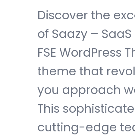
giriş
Amgbahis
Amgbahis
Discover the exc
giriş
Romabet
Romabet
giriş
Grandpashabet
Grandpashabet
giriş
Marsbahis
Marsbahis
of Saazy – SaaS
giriş
pulibet
giriş
pulibet
FSE WordPress 
giriş
pusulabet
giriş
pusulabet
giriş
Cratosroyalbet
theme that revol
giriş
Cratosroyalbet
giriş
Grandpashabet
Grandpashabet
you approach w
giriş
Grandpashabet
giriş
biabet
giriş
betplay
This sophisticat
giriş
jasminbet
giriş
dedebet
cutting-edge te
giriş
https://kaystudio.net
https://kaystudio.net
giriş
holiganbet
holiganbet