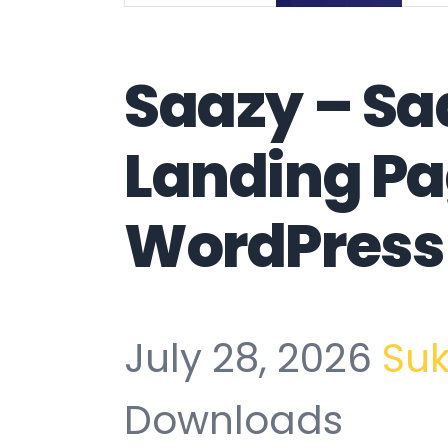
giriş
alobet
alobet
giriş
hiltonbet
hiltonbet
giriş
imajbet
imajbet
Saazy – Sa
giriş
kulisbet
kulisbet
giriş
jokerbet
giriş
pulibet
Landing Pa
giriş
pulibet
giriş
pusulabet
giriş
pusulabet
WordPress
giriş
Cratosroyalbet
giriş
Cratosroyalbet
giriş
Grandpashabet
giriş
Grandpashabet
giriş
biabet
July 28, 2026
Su
giriş
betplay
giriş
jasminbet
Downloads
giriş
Festwin
Festwin
giriş
Restbet
Restbet