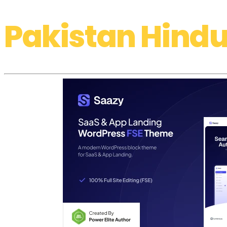
giriş
norabahis
norabahis
norabahis
giriş
Ultrabet
Ultrabet
Pakistan Hindu
giriş
Sonbahis
Sonbahis
giriş
Enjoybet
Enjoybet
giriş
Norabahis
Norabahis
giriş
Amgbahis
Amgbahis
giriş
Pokerklas
Pokerklas
giriş
Masterbetting
Masterbetting
giriş
Betgar
Betgar
giriş
Romabet
Romabet
giriş
Marsbahis
Marsbahis
giriş
Atmbahis
Atmbahis
giriş
Meritking
Meritking
giriş
betnis
giriş
efesbet
efesbet
giriş
marsbahis
giriş
holiganbet
holiganbet
giriş
maksibet
maksibet