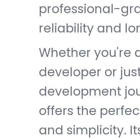
giriş
amgbahis
amgbahis
professional-gr
giriş
alobet
giriş
restbet
restbet
reliability and 
giriş
norabahis
giriş
Kalebet
Kalebet
giriş
Netbahis
Netbahis
Whether you're 
giriş
Teosbet
Teosbet
giriş
grandbetting
grandbetting
giriş
Amgbahis
Amgbahis
developer or jus
giriş
Romabet
Romabet
giriş
Teosbet
Teosbet
development jou
giriş
Betplay
Betplay
giriş
Enjoybet
Enjoybet
giriş
Editorbet
Editorbet
offers the perfe
giriş
Vegabet
Vegabet
giriş
Sonbahis
Sonbahis
and simplicity. 
giriş
aresbet
aresbet
aresbet
giriş
aresbet