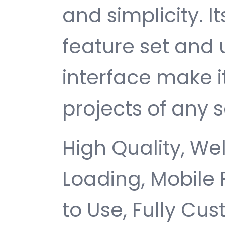
giriş
Atlasbet
Atlasbet
and simplicity. 
giriş
Atlasbet
Atlasbet
giriş
romabet
romabet
feature set and 
giriş
norabahis
norabahis
giriş
enbet
enbet
giriş
amgbahis
amgbahis
interface make i
giriş
pokerklas
pokerklas
giriş
betzula
betzula
projects of any s
giriş
bahiscasino
bahiscasino
giriş
avrupabet
avrupabet
giriş
alobet
alobet
High Quality, We
giriş
restbet
restbet
giriş
Kalebet
Kalebet
giriş
Betbigo
Betbigo
Loading, Mobile 
giriş
Teosbet
Teosbet
giriş
Amgbahis
Amgbahis
to Use, Fully Cu
giriş
Royalbet
Royalbet
giriş
Jokerbet
Jokerbet