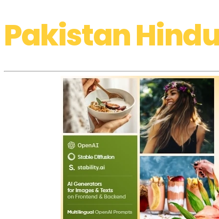
giriş
norabahis
norabahis
norabahis
giriş
Ultrabet
Ultrabet
Pakistan Hindu
giriş
Sonbahis
Sonbahis
giriş
Enjoybet
Enjoybet
giriş
Norabahis
Norabahis
giriş
Amgbahis
Amgbahis
giriş
Pokerklas
Pokerklas
giriş
Masterbetting
Masterbetting
giriş
Betgar
Betgar
giriş
Romabet
Romabet
giriş
Marsbahis
Marsbahis
giriş
Atmbahis
Atmbahis
giriş
Meritking
Meritking
giriş
betnis
giriş
efesbet
efesbet
giriş
marsbahis
giriş
holiganbet
holiganbet
giriş
maksibet
maksibet