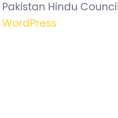
Pakistan Hindu Counci
orjinal.vip/
https://tr.editorbet-
sanal-
orjinal.vip/
WordPress
giriş
https://www.orgudike.com/
https://www.orgudike.
giriş
Kalebet
giriş
Romabet
Romabet
WordPress Hub
EnvArch – Architecture & Single Property Elementor Template Kit
Envato Market Affiliate Forms for Elementor
Envira Gallery – Albums Addon
giriş
Teosbet
Teosbet
giriş
Vegabet
giriş
Restbet
giriş
Betplay
Betplay
giriş
Efesbet
Efesbet
giriş
Enjoybet
giriş
Meritking
Meritking
giriş
Marsbahis
Marsbahis
giriş
Avrupabet
Avrupabet
giriş
Mavibet
Mavibet
giriş
Galabet
Galabet
giriş
Norabahis
Norabahis