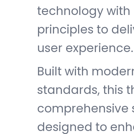
giriş
bahiscasino
bahiscasino
technology with 
giriş
romabet
romabet
giriş
norabahis
norabahis
principles to del
giriş
enbet
enbet
giriş
amgbahis
amgbahis
user experience.
giriş
pokerklas
pokerklas
giriş
betzula
betzula
giriş
bahiscasino
bahiscasino
giriş
avrupabet
avrupabet
Built with mode
giriş
alobet
alobet
giriş
restbet
restbet
standards, this 
giriş
Betbigo
Betbigo
giriş
Kalebet
Kalebet
giriş
Amgbahis
Amgbahis
comprehensive s
giriş
Royalbet
Royalbet
giriş
Teosbet
Teosbet
designed to enh
giriş
Jokerbet
Jokerbet
giriş
Vegabet
Vegabet