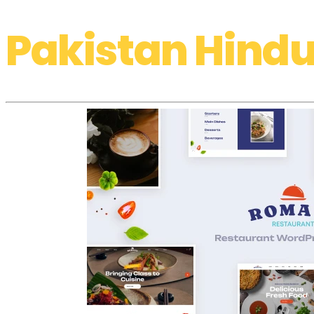
giriş
norabahis
norabahis
norabahis
giriş
Ultrabet
Ultrabet
Pakistan Hindu
giriş
Sonbahis
Sonbahis
giriş
Enjoybet
Enjoybet
giriş
Norabahis
Norabahis
giriş
Amgbahis
Amgbahis
giriş
Pokerklas
Pokerklas
giriş
Masterbetting
Masterbetting
giriş
Betgar
Betgar
giriş
Romabet
Romabet
giriş
Marsbahis
Marsbahis
giriş
Atmbahis
Atmbahis
giriş
Meritking
Meritking
giriş
betnis
giriş
efesbet
efesbet
giriş
marsbahis
giriş
holiganbet
holiganbet
giriş
maksibet
maksibet