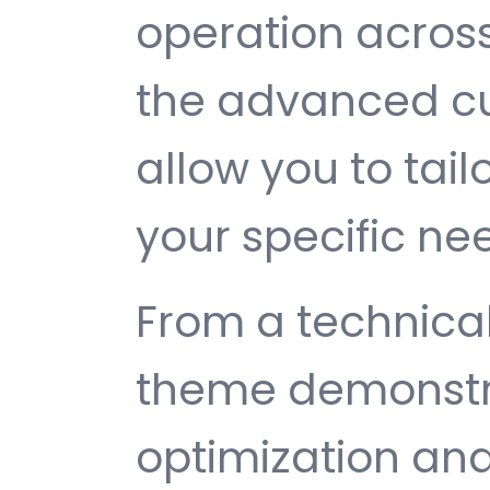
operation across
giriş
Betzula
Betzula
giriş
meybet
meybet
giriş
Atlasbet
Atlasbet
the advanced cu
giriş
betnis
giriş
jokerbet
allow you to tail
giriş
millibahis
giriş
jasminbet
giriş
pulibet
your specific ne
giriş
pulibet
giriş
holiganbet
giriş
pusulabet
From a technical
giriş
cratosroyalbet
giriş
dedebet
theme demonstr
giriş
betplay
betplay
giriş
Festwin
giriş
jasminbet
optimization and
giriş
biabet
giriş
Grandpashabet