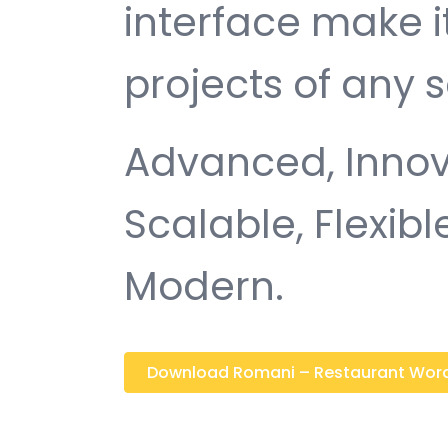
giriş
Atlasbet
Atlasbet
interface make i
giriş
Atlasbet
Atlasbet
giriş
romabet
romabet
projects of any s
giriş
norabahis
norabahis
giriş
enbet
enbet
giriş
amgbahis
amgbahis
Advanced, Innovat
giriş
pokerklas
pokerklas
giriş
betzula
betzula
giriş
bahiscasino
bahiscasino
Scalable, Flexible
giriş
avrupabet
avrupabet
giriş
alobet
alobet
Modern.
giriş
restbet
restbet
giriş
Kalebet
Kalebet
giriş
Betbigo
Betbigo
giriş
Teosbet
Teosbet
Download Romani – Restaurant WordP
giriş
Amgbahis
Amgbahis
giriş
Royalbet
Royalbet
giriş
Jokerbet
Jokerbet