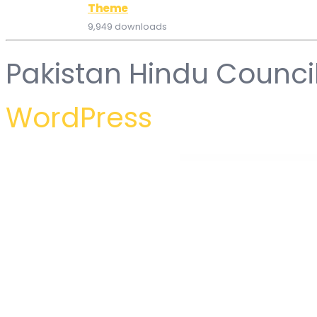
giriş
betzula
Theme
giriş
bahiscasino
9,949 downloads
giriş
avrupabet
avrupabet
giriş
alobet
alobet
Pakistan Hindu Counci
giriş
restbet
restbet
giriş
http://mikefreemanministries.com/
WordPress
giriş
https://tr.romabet-
sanal-
orjinal1.vip/
https://plan-
reprise-
WordPress Hub
Thrive Architect
Thrive Clever Widgets
Thri
activite.com/
https://plan-
reprise-
activite.com/
giriş
https://tr.betplay-
sanal-
orjinal.vip/
https://dentalcaremichalin.pl/
giriş
https://tr.editorbet-
sanal-