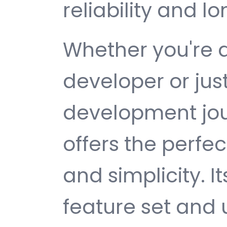
giriş
amgbahis
amgbahis
reliability and 
giriş
alobet
giriş
restbet
restbet
giriş
norabahis
Whether you're 
giriş
Kalebet
Kalebet
giriş
Netbahis
Netbahis
developer or jus
giriş
Teosbet
Teosbet
giriş
grandbetting
grandbetting
giriş
Amgbahis
Amgbahis
development jou
giriş
Romabet
Romabet
giriş
Teosbet
Teosbet
offers the perfe
giriş
Betplay
Betplay
giriş
Enjoybet
Enjoybet
giriş
Editorbet
Editorbet
and simplicity. 
giriş
Vegabet
Vegabet
giriş
Sonbahis
Sonbahis
feature set and 
giriş
aresbet
aresbet
aresbet
giriş
aresbet