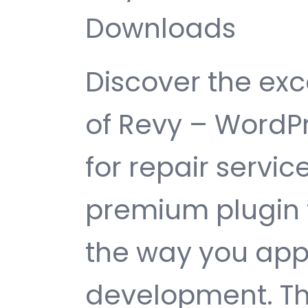
giriş
Amgbahis
Amgbahis
Downloads
giriş
Romabet
Romabet
giriş
Grandpashabet
Grandpashabet
giriş
Marsbahis
Marsbahis
Discover the exc
giriş
pulibet
giriş
pulibet
of Revy – WordP
giriş
pusulabet
giriş
pusulabet
giriş
Cratosroyalbet
for repair service
giriş
Cratosroyalbet
giriş
Grandpashabet
Grandpashabet
premium plugin t
giriş
Grandpashabet
giriş
biabet
giriş
betplay
the way you ap
giriş
jasminbet
giriş
dedebet
development. Th
giriş
https://kaystudio.net
https://kaystudio.net
giriş
holiganbet
holiganbet