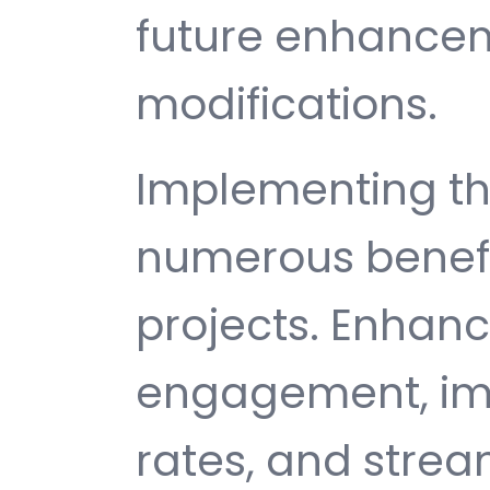
giriş
alobet
alobet
future enhance
giriş
avrupabet
avrupabet
giriş
restbet
giriş
Betbigo
Betbigo
modifications.
giriş
Kalebet
Kalebet
giriş
Teosbet
Teosbet
giriş
Amgbahis
Amgbahis
Implementing thi
giriş
Royalbet
Royalbet
giriş
Jokerbet
Jokerbet
numerous benefi
giriş
Vegabet
Vegabet
giriş
Betzula
Betzula
giriş
Editörbet
Editörbet
projects. Enhan
giriş
romabet
giriş
norabahis
engagement, im
giriş
enbet
enbet
giriş
bahiscasino
bahiscasino
giriş
pokerklas
pokerklas
rates, and strea
giriş
betzula
betzula