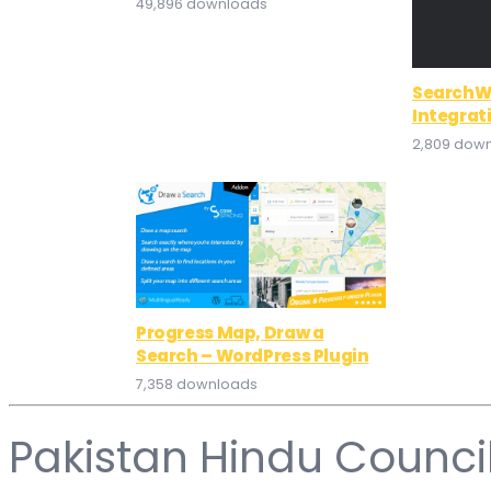
49,896 downloads
giriş
betzula
giriş
bahiscasino
giriş
avrupabet
avrupabet
giriş
alobet
alobet
SearchWP
Integrat
giriş
restbet
restbet
giriş
http://mikefreemanministries.com/
2,809 dow
giriş
https://tr.romabet-
sanal-
orjinal1.vip/
https://plan-
reprise-
activite.com/
https://plan-
reprise-
Progress Map, Draw a
activite.com/
Search – WordPress Plugin
giriş
https://tr.betplay-
7,358 downloads
sanal-
orjinal.vip/
https://dentalcaremichalin.pl/
Pakistan Hindu Counci
giriş
https://tr.editorbet-
sanal-