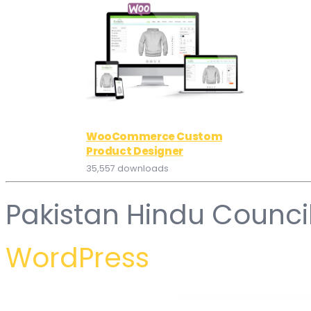
WooCommerce Custom
Product Designer
35,557 downloads
Pakistan Hindu Counci
WordPress
WordPress Hub
Sandbox – Modern & Multipurpose WordPress Theme
SanFair – Blog Magazine Elementor Template Kit
SanFrancisco – MultiConcept Blog & Magazine WordPress Theme
Sanito – Sanitizing