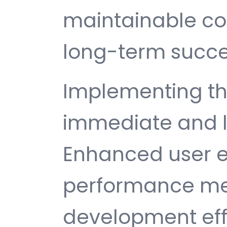
giriş
Norabahis
Editörbet
Editörbet
maintainable c
giriş
Editörbet
Editörbet
Editörbet
giriş
Editörbet
Atlasbet
Atlasbet
long-term succe
giriş
Atlasbet
Atlasbet
Atlasbet
giriş
Atlasbet
Amgbahis
Amgbahis
giriş
Amgbahis
Amgbahis
Amgbahis
Implementing thi
giriş
Amgbahis
Xslot
Xslot
giriş
Xslot
Xslot
Xslot
giriş
Xslot
Teosbet
Teosbet
immediate and l
giriş
Teosbet
kingroyal
kingroyal
giriş
kingroyal
kingroyal
kingroyal
Enhanced user e
giriş
kingroyal
meritking
meritking
giriş
marsbahis
marsbahis
giriş
marsbahis
marsbahis
marsbahis
performance met
giriş
marsbahis
matbet
matbet
giriş
matbet
mavibet
mavibet
development ef
giriş
mavibet
interbahis
interbahis