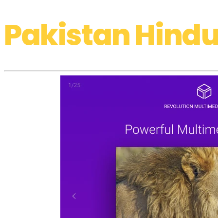
giriş
kingroyal
aresbet
aresbet
giriş
aresbet
ultrabet
ultrabet
Pakistan Hindu
giriş
ultrabet
betwoon
betwoon
giriş
betwoon
betnano
betnano
giriş
betnano
matbet
matbet
giriş
matbet
Mavibet
Mavibet
giriş
Mavibet
Betparibu
Betparibu
giriş
Betparibu
Artemisbet
Artemisbet
giriş
Artemisbet
holiganbet
holiganbet
giriş
holiganbet
Betkolik
Betkolik
giriş
Betkolik
Meritking
Meritking
giriş
Meritking
betpuan
betpuan
giriş
betpuan
betra
betra
giriş
betra
romabet
romabet
giriş
romabet
Meritking
Giriş:
Meritking
Güvenilir