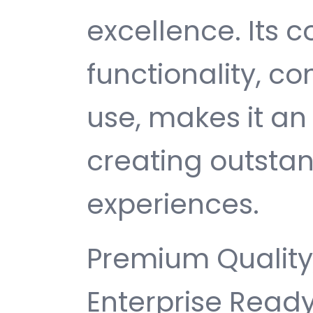
giriş
amgbahis
amgbahis
giriş
alobet
excellence. Its
giriş
restbet
restbet
giriş
norabahis
functionality, c
giriş
Kalebet
Kalebet
giriş
Netbahis
Netbahis
use, makes it an 
giriş
Teosbet
Teosbet
giriş
grandbetting
grandbetting
giriş
Amgbahis
Amgbahis
creating outsta
giriş
Romabet
Romabet
giriş
Teosbet
Teosbet
experiences.
giriş
Betplay
Betplay
giriş
Enjoybet
Enjoybet
giriş
Editorbet
Editorbet
giriş
Vegabet
Vegabet
Premium Quality,
giriş
Sonbahis
Sonbahis
giriş
aresbet
aresbet
aresbet
Enterprise Ready
giriş
aresbet