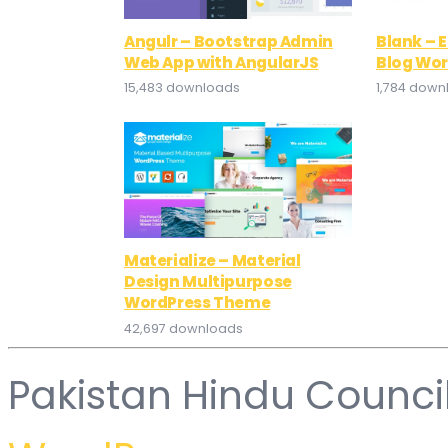
giriş
Vegabet
Vegabet
giriş
Betzula
Betzula
Angulr – Bootstrap Admin
Blank – 
giriş
Meybet
Meybet
Web App with AngularJS
Blog Wo
giriş
Kalebet
Kalebet
15,483 downloads
1,784 down
giriş
Betbigo
Betbigo
giriş
Teosbet
Teosbet
giriş
Vegabet
Vegabet
giriş
Restbet
Restbet
giriş
Betplay
Betplay
Materialize – Material
giriş
Efesbet
Efesbet
Design Multipurpose
WordPress Theme
giriş
Enjoybet
giriş
romabet
romabet
42,697 downloads
giriş
norabahis
norabahis
Pakistan Hindu Counci
giriş
enbet
enbet
giriş
pulibet
giriş
pokerklas
pokerklas