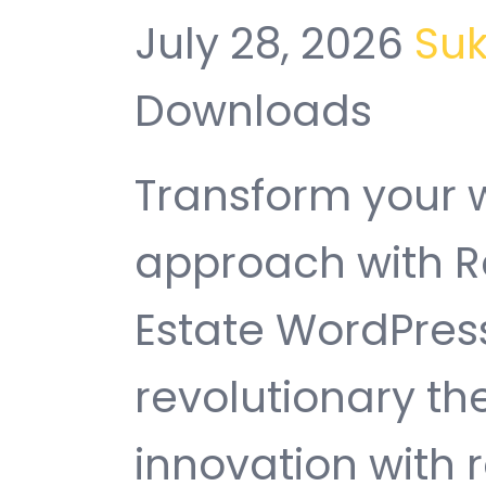
giriş
Amgbahis
Amgbahis
July 28, 2026
Su
giriş
Romabet
Romabet
giriş
Grandpashabet
Grandpashabet
Downloads
giriş
Marsbahis
Marsbahis
giriş
pulibet
giriş
pulibet
Transform your
giriş
pusulabet
giriş
pusulabet
giriş
Cratosroyalbet
approach with Re
giriş
Cratosroyalbet
giriş
Grandpashabet
Grandpashabet
Estate WordPres
giriş
Grandpashabet
giriş
biabet
giriş
betplay
revolutionary t
giriş
jasminbet
giriş
dedebet
innovation with re
giriş
https://kaystudio.net
https://kaystudio.net
giriş
holiganbet
holiganbet