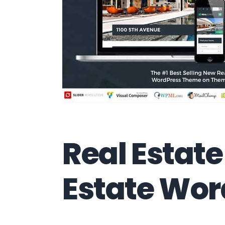
giriş
alobet
alobet
giriş
hiltonbet
hiltonbet
giriş
imajbet
imajbet
giriş
kulisbet
kulisbet
giriş
jokerbet
giriş
pulibet
giriş
pulibet
giriş
pusulabet
giriş
pusulabet
giriş
Cratosroyalbet
giriş
Cratosroyalbet
Real Estate
giriş
Grandpashabet
giriş
Grandpashabet
giriş
biabet
Estate Wo
giriş
betplay
giriş
jasminbet
giriş
Festwin
Festwin
giriş
Restbet
Restbet