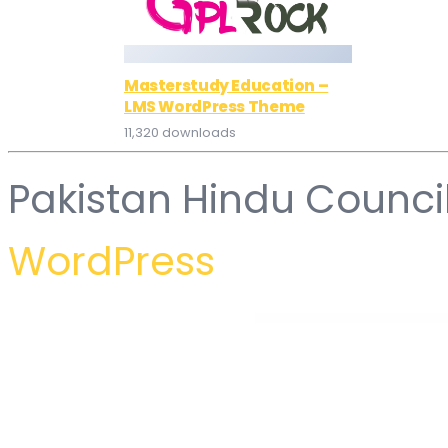
giriş
Vegabet
Vegabet
giriş
Betzula
Betzula
giriş
Meybet
Meybet
giriş
Kalebet
Kalebet
Masterstudy Education –
giriş
Betbigo
Betbigo
LMS WordPress Theme
giriş
Teosbet
Teosbet
11,320 downloads
giriş
Vegabet
Vegabet
Pakistan Hindu Counci
giriş
Restbet
Restbet
WordPress
giriş
Betplay
Betplay
giriş
Efesbet
Efesbet
giriş
Enjoybet
WordPress Hub
Pricing Tables – VC Addon
Prider – LGBTQ & Gay Rights Festival Template Kit
PrimeInvest – Finance and Consulting WordPress Theme
Primer – Angular & React Material Des
giriş
romabet
romabet
giriş
norabahis
norabahis
giriş
enbet
enbet
giriş
pulibet
giriş
pokerklas
pokerklas