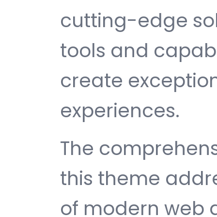
giriş
bahiscasino
bahiscasino
cutting-edge sol
giriş
romabet
romabet
giriş
norabahis
norabahis
tools and capabi
giriş
enbet
enbet
giriş
amgbahis
amgbahis
giriş
pokerklas
pokerklas
create exception
giriş
betzula
betzula
giriş
bahiscasino
bahiscasino
experiences.
giriş
avrupabet
avrupabet
giriş
alobet
alobet
giriş
restbet
restbet
The comprehensi
giriş
Betbigo
Betbigo
giriş
Kalebet
Kalebet
giriş
Amgbahis
Amgbahis
this theme addr
giriş
Royalbet
Royalbet
giriş
Teosbet
Teosbet
of modern web 
giriş
Jokerbet
Jokerbet
giriş
Vegabet
Vegabet