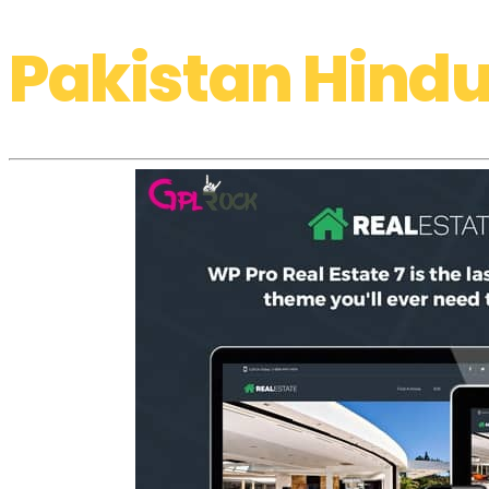
giriş
norabahis
norabahis
norabahis
giriş
Ultrabet
Ultrabet
Pakistan Hindu
giriş
Sonbahis
Sonbahis
giriş
Enjoybet
Enjoybet
giriş
Norabahis
Norabahis
giriş
Amgbahis
Amgbahis
giriş
Pokerklas
Pokerklas
giriş
Masterbetting
Masterbetting
giriş
Betgar
Betgar
giriş
Romabet
Romabet
giriş
Marsbahis
Marsbahis
giriş
Atmbahis
Atmbahis
giriş
Meritking
Meritking
giriş
betnis
giriş
efesbet
efesbet
giriş
marsbahis
giriş
holiganbet
holiganbet
giriş
maksibet
maksibet