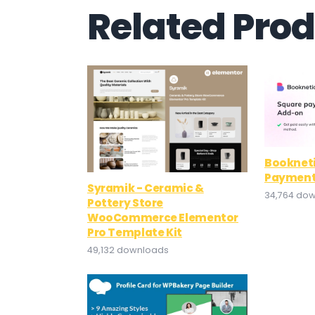
giriş
betzula
Related Pro
giriş
bahiscasino
giriş
avrupabet
avrupabet
giriş
alobet
alobet
giriş
restbet
restbet
giriş
http://mikefreemanministries.com/
giriş
https://tr.romabet-
sanal-
orjinal1.vip/
https://plan-
Bookneti
reprise-
Payment
activite.com/
https://plan-
Syramik - Ceramic &
34,764 do
reprise-
Pottery Store
activite.com/
WooCommerce Elementor
Pro Template Kit
giriş
https://tr.betplay-
sanal-
49,132 downloads
orjinal.vip/
https://dentalcaremichalin.pl/
giriş
https://tr.editorbet-
sanal-