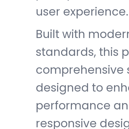
giriş
Betzula
Betzula
user experience.
giriş
meybet
meybet
giriş
Atlasbet
Atlasbet
giriş
betnis
Built with mode
giriş
jokerbet
giriş
millibahis
standards, this p
giriş
jasminbet
giriş
pulibet
giriş
pulibet
comprehensive s
giriş
holiganbet
giriş
pusulabet
designed to enh
giriş
cratosroyalbet
giriş
dedebet
giriş
betplay
betplay
performance and
giriş
Festwin
giriş
jasminbet
responsive desi
giriş
biabet
giriş
Grandpashabet