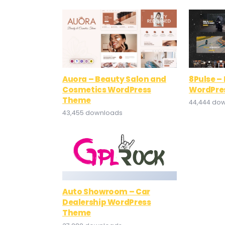
giriş
Vegabet
Vegabet
giriş
Betzula
Betzula
giriş
Meybet
Meybet
giriş
Kalebet
Kalebet
giriş
Betbigo
Betbigo
giriş
Teosbet
Teosbet
giriş
Vegabet
Auora – Beauty Salon and
8Pulse –
Cosmetics WordPress
WordPre
Vegabet
Theme
giriş
Restbet
44,444 do
43,455 downloads
Restbet
giriş
Betplay
Betplay
giriş
Efesbet
Efesbet
giriş
Enjoybet
giriş
romabet
romabet
giriş
norabahis
norabahis
giriş
enbet
enbet
Auto Showroom – Car
Dealership WordPress
giriş
pulibet
Theme
giriş
pokerklas
pokerklas