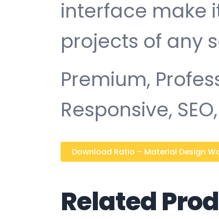
giriş
Atlasbet
Atlasbet
interface make i
giriş
Atlasbet
Atlasbet
giriş
romabet
romabet
projects of any s
giriş
norabahis
norabahis
giriş
enbet
enbet
giriş
amgbahis
amgbahis
Premium, Profess
giriş
pokerklas
pokerklas
giriş
betzula
betzula
giriş
bahiscasino
bahiscasino
Responsive, SEO, 
giriş
avrupabet
avrupabet
giriş
alobet
alobet
giriş
restbet
restbet
giriş
Kalebet
Kalebet
Download Ratio – Material Design Wor
giriş
Betbigo
Betbigo
giriş
Teosbet
Teosbet
giriş
Amgbahis
Amgbahis
Related Pro
giriş
Royalbet
Royalbet
giriş
Jokerbet
Jokerbet