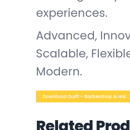
giriş
amgbahis
amgbahis
giriş
alobet
experiences.
giriş
restbet
restbet
giriş
norabahis
giriş
Kalebet
Kalebet
Advanced, Innovat
giriş
Netbahis
Netbahis
giriş
Teosbet
Teosbet
Scalable, Flexible
giriş
grandbetting
grandbetting
giriş
Amgbahis
Amgbahis
giriş
Romabet
Romabet
Modern.
giriş
Teosbet
Teosbet
giriş
Betplay
Betplay
giriş
Enjoybet
Enjoybet
giriş
Editorbet
Editorbet
Download Quiff – Barbershop & Hai... 
giriş
Vegabet
Vegabet
giriş
Sonbahis
Sonbahis
giriş
aresbet
aresbet
aresbet
Related Pro
giriş
aresbet