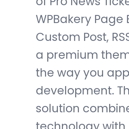
of Pro News Tick
giriş
bahiscasino
bahiscasino
giriş
romabet
romabet
WPBakery Page Bi
giriş
norabahis
norabahis
giriş
enbet
enbet
Custom Post, R
giriş
amgbahis
amgbahis
giriş
pokerklas
pokerklas
giriş
betzula
betzula
a premium theme
giriş
bahiscasino
bahiscasino
giriş
avrupabet
avrupabet
the way you ap
giriş
alobet
alobet
giriş
restbet
restbet
giriş
Betbigo
Betbigo
development. Th
giriş
Kalebet
Kalebet
giriş
Amgbahis
Amgbahis
solution combin
giriş
Royalbet
Royalbet
giriş
Teosbet
Teosbet
giriş
Jokerbet
Jokerbet
technology with 
giriş
Vegabet
Vegabet