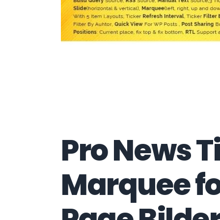
giriş
alobet
alobet
giriş
hiltonbet
hiltonbet
giriş
imajbet
imajbet
giriş
kulisbet
kulisbet
giriş
jokerbet
giriş
pulibet
giriş
pulibet
giriş
pusulabet
giriş
pusulabet
giriş
Cratosroyalbet
giriş
Cratosroyalbet
Pro News T
giriş
Grandpashabet
giriş
Grandpashabet
giriş
biabet
Marquee f
giriş
betplay
giriş
jasminbet
giriş
Festwin
Festwin
Page Bilder
giriş
Restbet
Restbet