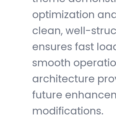
giriş
alobet
alobet
giriş
avrupabet
avrupabet
optimization and
giriş
restbet
giriş
Betbigo
Betbigo
giriş
Kalebet
Kalebet
clean, well-str
giriş
Teosbet
Teosbet
giriş
Amgbahis
Amgbahis
ensures fast loa
giriş
Royalbet
Royalbet
giriş
Jokerbet
Jokerbet
giriş
Vegabet
Vegabet
smooth operatio
giriş
Betzula
Betzula
giriş
Editörbet
Editörbet
architecture provi
giriş
romabet
giriş
norabahis
future enhance
giriş
enbet
enbet
giriş
bahiscasino
bahiscasino
giriş
pokerklas
pokerklas
modifications.
giriş
betzula
betzula