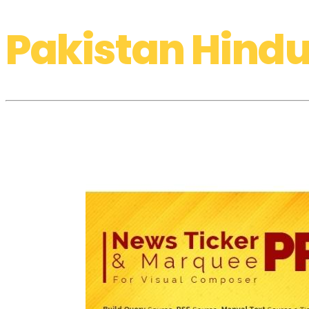
giriş
norabahis
norabahis
norabahis
giriş
Ultrabet
Ultrabet
Pakistan Hindu
giriş
Sonbahis
Sonbahis
giriş
Enjoybet
Enjoybet
giriş
Norabahis
Norabahis
giriş
Amgbahis
Amgbahis
giriş
Pokerklas
Pokerklas
giriş
Masterbetting
Masterbetting
giriş
Betgar
Betgar
giriş
Romabet
Romabet
giriş
Marsbahis
Marsbahis
giriş
Atmbahis
Atmbahis
giriş
Meritking
Meritking
giriş
betnis
giriş
efesbet
efesbet
giriş
marsbahis
giriş
holiganbet
holiganbet
giriş
maksibet
maksibet