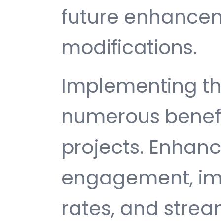
giriş
alobet
alobet
future enhance
giriş
avrupabet
avrupabet
giriş
restbet
giriş
Betbigo
Betbigo
modifications.
giriş
Kalebet
Kalebet
giriş
Teosbet
Teosbet
giriş
Amgbahis
Amgbahis
Implementing thi
giriş
Royalbet
Royalbet
giriş
Jokerbet
Jokerbet
numerous benefi
giriş
Vegabet
Vegabet
giriş
Betzula
Betzula
giriş
Editörbet
Editörbet
projects. Enhan
giriş
romabet
giriş
norabahis
engagement, im
giriş
enbet
enbet
giriş
bahiscasino
bahiscasino
giriş
pokerklas
pokerklas
rates, and strea
giriş
betzula
betzula