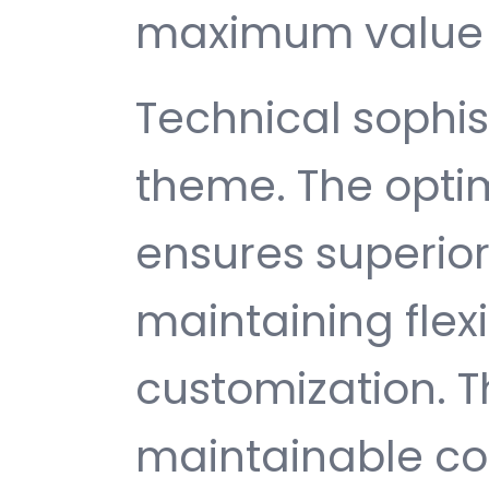
maximum value 
giriş
Betzula
Betzula
giriş
meybet
meybet
giriş
Atlasbet
Atlasbet
Technical sophist
giriş
betnis
giriş
jokerbet
giriş
millibahis
theme. The opti
giriş
jasminbet
giriş
pulibet
ensures superio
giriş
pulibet
giriş
holiganbet
giriş
pusulabet
maintaining flexib
giriş
cratosroyalbet
giriş
dedebet
customization. T
giriş
betplay
betplay
giriş
Festwin
giriş
jasminbet
maintainable c
giriş
biabet
giriş
Grandpashabet