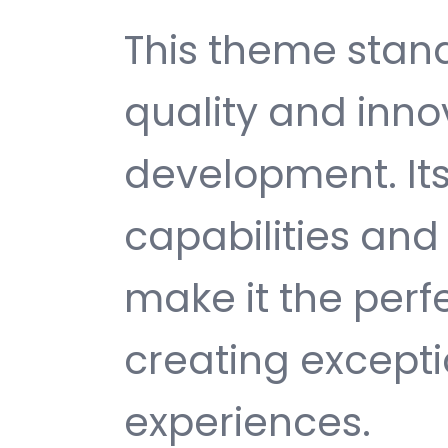
giriş
alobet
alobet
giriş
avrupabet
avrupabet
This theme stan
giriş
restbet
giriş
Betbigo
Betbigo
quality and inno
giriş
Kalebet
Kalebet
giriş
Teosbet
Teosbet
giriş
Amgbahis
Amgbahis
development. It
giriş
Royalbet
Royalbet
giriş
Jokerbet
Jokerbet
capabilities and
giriş
Vegabet
Vegabet
giriş
Betzula
Betzula
giriş
Editörbet
Editörbet
make it the perf
giriş
romabet
giriş
norabahis
creating except
giriş
enbet
enbet
giriş
bahiscasino
bahiscasino
giriş
pokerklas
pokerklas
experiences.
giriş
betzula
betzula