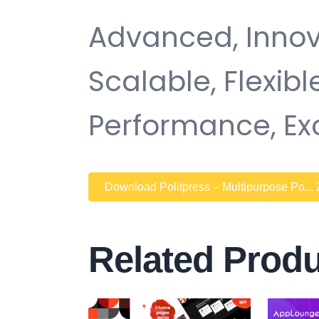
giriş
amgbahis
amgbahis
giriş
alobet
Advanced, Innovat
giriş
restbet
restbet
giriş
norabahis
Scalable, Flexible
giriş
Kalebet
Kalebet
giriş
Netbahis
Netbahis
giriş
Teosbet
Teosbet
Performance, Ex
giriş
grandbetting
grandbetting
giriş
Amgbahis
Amgbahis
giriş
Romabet
Romabet
giriş
Teosbet
Teosbet
Download Politpress – Multipurpose Po... 
giriş
Betplay
Betplay
giriş
Enjoybet
Enjoybet
giriş
Editorbet
Editorbet
Related Prod
giriş
Vegabet
Vegabet
giriş
Sonbahis
Sonbahis
giriş
aresbet
aresbet
aresbet
giriş
aresbet