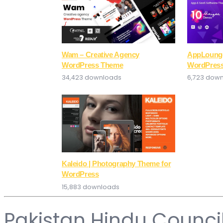
giriş
Atlasbet
Atlasbet
giriş
Atlasbet
Atlasbet
giriş
romabet
romabet
giriş
norabahis
norabahis
giriş
enbet
enbet
Wam – Creative Agency
AppLounge
giriş
amgbahis
amgbahis
WordPress Theme
WordPres
giriş
pokerklas
pokerklas
34,423 downloads
6,723 dow
giriş
betzula
betzula
giriş
bahiscasino
bahiscasino
giriş
avrupabet
avrupabet
giriş
alobet
alobet
giriş
restbet
restbet
giriş
Kalebet
Kalebet
giriş
Betbigo
Betbigo
Kaleido | Photography Theme for
WordPress
giriş
Teosbet
Teosbet
15,883 downloads
giriş
Amgbahis
Amgbahis
giriş
Royalbet
Royalbet
Pakistan Hindu Counci
giriş
Jokerbet
Jokerbet