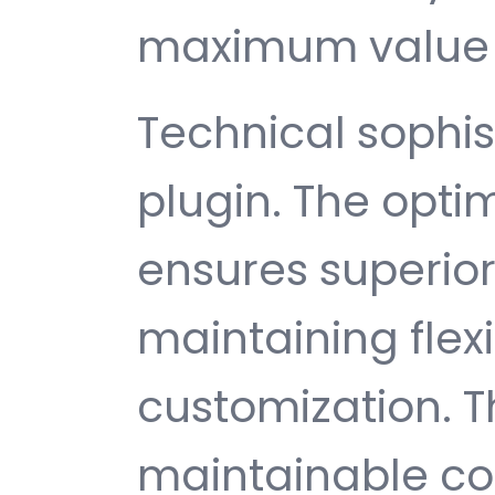
giriş
Betbigo
Betbigo
maximum value 
giriş
Kalebet
Kalebet
giriş
Teosbet
Teosbet
giriş
Amgbahis
Amgbahis
Technical sophist
giriş
Royalbet
Royalbet
giriş
Jokerbet
Jokerbet
plugin. The opti
giriş
Zulabet
Zulabet
giriş
Matbet
Matbet
giriş
Pusulabet
Pusulabet
ensures superio
giriş
Meybet
Meybet
giriş
romabet
romabet
maintaining flexib
giriş
norabahis
norabahis
giriş
enbet
enbet
giriş
bahiscasino
bahiscasino
customization. T
giriş
pokerklas
giriş
betzula
betzula
maintainable c
giriş
amgbahis