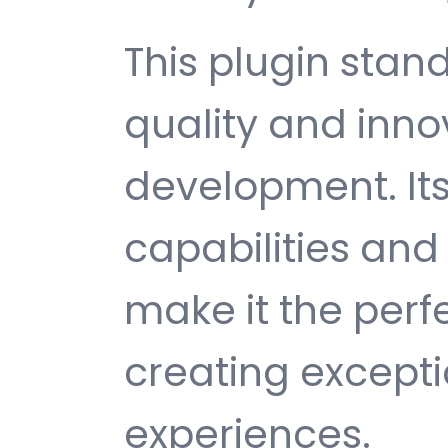
giriş
amgbahis
amgbahis
giriş
alobet
This plugin stan
giriş
restbet
restbet
giriş
norabahis
giriş
Kalebet
Kalebet
quality and inno
giriş
Netbahis
Netbahis
giriş
Teosbet
Teosbet
development. It
giriş
grandbetting
grandbetting
giriş
Amgbahis
Amgbahis
giriş
Romabet
Romabet
capabilities and
giriş
Teosbet
Teosbet
giriş
Betplay
Betplay
make it the perf
giriş
Enjoybet
Enjoybet
giriş
Editorbet
Editorbet
giriş
Vegabet
Vegabet
creating except
giriş
Sonbahis
Sonbahis
giriş
aresbet
aresbet
aresbet
experiences.
giriş
aresbet