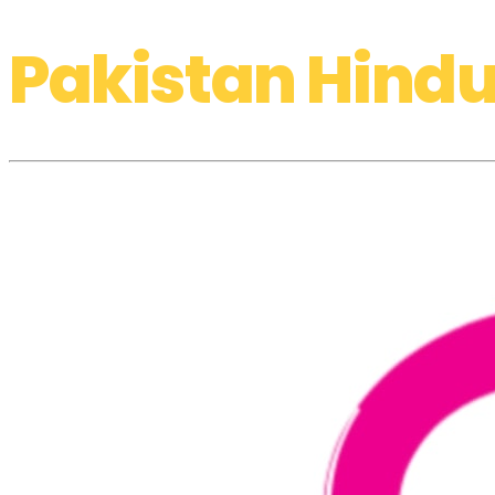
giriş
norabahis
norabahis
norabahis
giriş
Ultrabet
Ultrabet
Pakistan Hindu
giriş
Sonbahis
Sonbahis
giriş
Enjoybet
Enjoybet
giriş
Norabahis
Norabahis
giriş
Amgbahis
Amgbahis
giriş
Pokerklas
Pokerklas
giriş
Masterbetting
Masterbetting
giriş
Betgar
Betgar
giriş
Romabet
Romabet
giriş
Marsbahis
Marsbahis
giriş
Atmbahis
Atmbahis
giriş
Meritking
Meritking
giriş
betnis
giriş
efesbet
efesbet
giriş
marsbahis
giriş
holiganbet
holiganbet
giriş
maksibet
maksibet