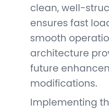
clean, well-str
giriş
Betbigo
Betbigo
giriş
Kalebet
Kalebet
giriş
Teosbet
Teosbet
ensures fast loa
giriş
Amgbahis
Amgbahis
giriş
Royalbet
Royalbet
smooth operatio
giriş
Jokerbet
Jokerbet
giriş
Zulabet
Zulabet
giriş
Matbet
Matbet
architecture provi
giriş
Pusulabet
Pusulabet
giriş
Meybet
Meybet
future enhance
giriş
romabet
romabet
giriş
norabahis
norabahis
giriş
enbet
enbet
modifications.
giriş
bahiscasino
bahiscasino
giriş
pokerklas
giriş
betzula
betzula
Implementing th
giriş
amgbahis