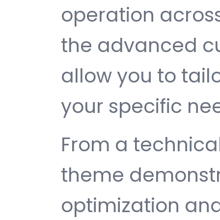
operation across
giriş
Betzula
Betzula
giriş
meybet
meybet
giriş
Atlasbet
Atlasbet
the advanced cu
giriş
betnis
giriş
jokerbet
allow you to tail
giriş
millibahis
giriş
jasminbet
giriş
pulibet
your specific ne
giriş
pulibet
giriş
holiganbet
giriş
pusulabet
From a technical
giriş
cratosroyalbet
giriş
dedebet
theme demonstr
giriş
betplay
betplay
giriş
Festwin
giriş
jasminbet
optimization and
giriş
biabet
giriş
Grandpashabet