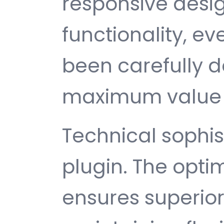
responsive desi
giriş
Betzula
Betzula
giriş
meybet
meybet
functionality, e
giriş
Atlasbet
Atlasbet
giriş
betnis
been carefully d
giriş
jokerbet
giriş
millibahis
giriş
jasminbet
maximum value 
giriş
pulibet
giriş
pulibet
giriş
holiganbet
Technical sophist
giriş
pusulabet
giriş
cratosroyalbet
plugin. The opti
giriş
dedebet
giriş
betplay
betplay
giriş
Festwin
ensures superio
giriş
jasminbet
giriş
biabet
giriş
Grandpashabet