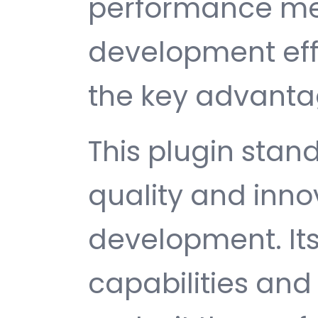
performance met
giriş
alobet
alobet
giriş
avrupabet
avrupabet
giriş
restbet
development ef
giriş
Betbigo
Betbigo
giriş
Kalebet
Kalebet
the key advantag
giriş
Teosbet
Teosbet
giriş
Amgbahis
Amgbahis
giriş
Royalbet
Royalbet
This plugin stan
giriş
Jokerbet
Jokerbet
giriş
Vegabet
Vegabet
giriş
Betzula
Betzula
quality and inno
giriş
Editörbet
Editörbet
giriş
romabet
development. It
giriş
norabahis
giriş
enbet
enbet
giriş
bahiscasino
bahiscasino
capabilities and
giriş
pokerklas
pokerklas
giriş
betzula
betzula